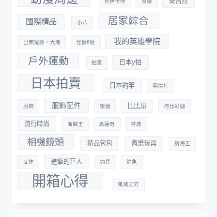
哥吉拉
吉伊卡哇
周邊
居家綜合
國際精品
小八
我的英雄學院
巴索羅謬・大熊
怪獸8號
戶外運動
日本y拍
拍賣
日本拍賣
日本釣竿
明信片
服飾配件
比比昂
服飾
樂器
河北彩伽
流行時尚
海賊王
烏薩奇
特典
相機鏡頭
精品包包
育樂玩具
航海王
進擊的巨人
艾連
釣具
釣魚
開箱心得
鬼滅之刃