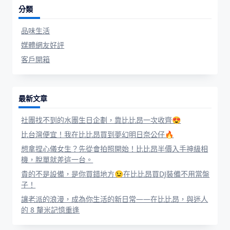
分類
品味生活
媒體網友好評
客戶開箱
最新文章
社團找不到的水團生日企劃，靠比比昂一次收齊😍
比台灣便宜！我在比比昂買到夢幻明日奈公仔🔥
想拿捏心儀女生？先從會拍照開始！比比昂半價入手神級相
機，脫單就差這一台。
貴的不是設備，是你買錯地方😉在比比昂買DJ裝備不用當盤
子！
讓老派的浪漫，成為你生活的新日常——在比比昂，與迷人
的 8 釐米記憶重逢