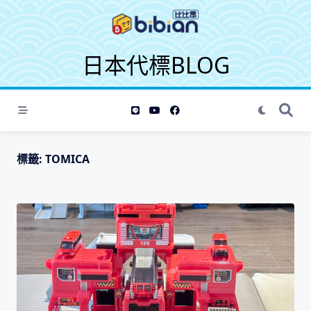
S
k
i
日本代標BLOG
p
t
o
c
o
n
t
標籤:
TOMICA
e
n
t