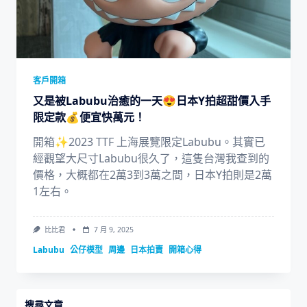
客戶開箱
又是被Labubu治癒的一天😍日本Y拍超甜價入手
限定款💰便宜快萬元！
開箱✨2023 TTF 上海展覽限定Labubu。其實已
經觀望大尺寸Labubu很久了，這隻台灣我查到的
價格，大概都在2萬3到3萬之間，日本Y拍則是2萬
1左右。
比比君
7 月 9, 2025
Labubu
公仔模型
周邊
日本拍賣
開箱心得
搜尋文章