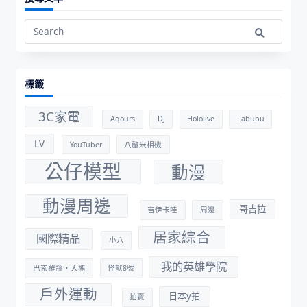
Search
for:
標籤
3C家電
Aqours
DJ
Hololive
Labubu
LV
YouTuber
八釐米相機
公仔模型
動漫
動漫周邊
哥吉拉
吉伊卡哇
周邊
居家綜合
國際精品
小八
我的英雄學院
巴索羅謬・大熊
怪獸8號
戶外運動
日本y拍
拍賣