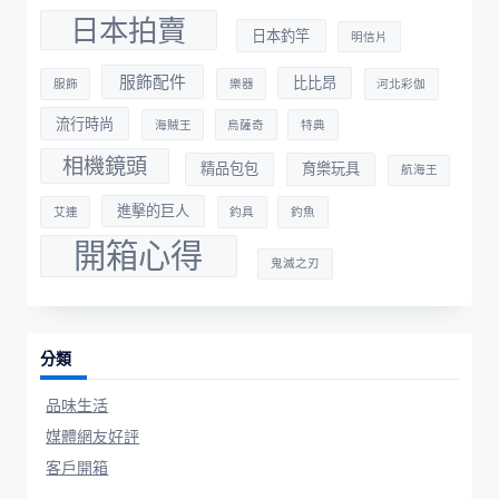
日本拍賣
日本釣竿
明信片
服飾配件
比比昂
服飾
樂器
河北彩伽
流行時尚
海賊王
烏薩奇
特典
相機鏡頭
精品包包
育樂玩具
航海王
進擊的巨人
艾連
釣具
釣魚
開箱心得
鬼滅之刃
分類
品味生活
媒體網友好評
客戶開箱