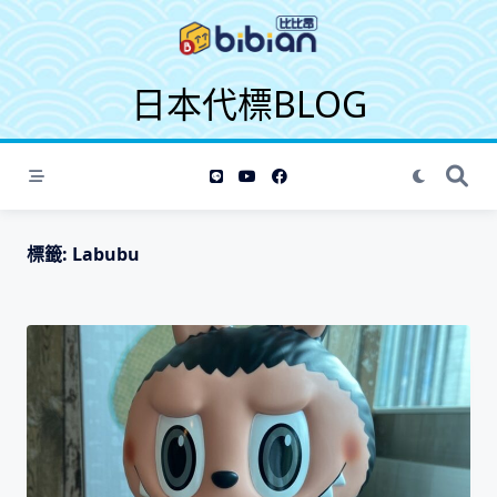
S
k
i
日本代標BLOG
p
t
o
c
o
n
t
標籤:
Labubu
e
n
t