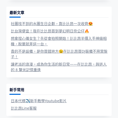
最新文章
社團找不到的水團生日企劃，靠比比昂一次收齊😍
比台灣便宜！我在比比昂買到夢幻明日奈公仔🔥
想拿捏心儀女生？先從會拍照開始！比比昂半價入手神級相
機，脫單就差這一台。
貴的不是設備，是你買錯地方😉在比比昂買DJ裝備不用當盤
子！
讓老派的浪漫，成為你生活的新日常——在比比昂，與迷人
的 8 釐米記憶重逢
新手常用
日本代標✈新手教學Youtube影片
比比昂Line客服