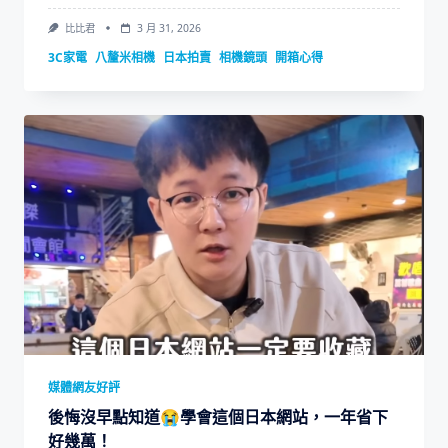
比比君
3 月 31, 2026
3C家電
八釐米相機
日本拍賣
相機鏡頭
開箱心得
媒體網友好評
後悔沒早點知道😭學會這個日本網站，一年省下
好幾萬！