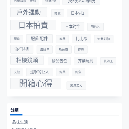
我的英雄學院
巴索羅謬・大熊
怪獸8號
戶外運動
日本y拍
拍賣
日本拍賣
日本釣竿
明信片
服飾配件
比比昂
服飾
樂器
河北彩伽
流行時尚
海賊王
烏薩奇
特典
相機鏡頭
精品包包
育樂玩具
航海王
進擊的巨人
艾連
釣具
釣魚
開箱心得
鬼滅之刃
分類
品味生活