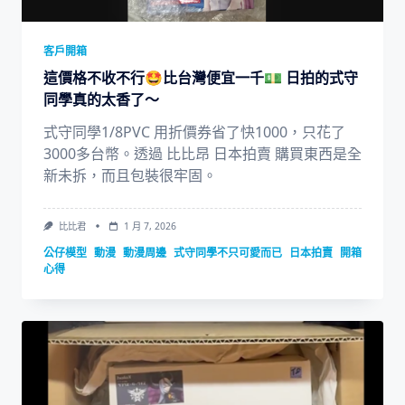
客戶開箱
這價格不收不行🤩比台灣便宜一千💵 日拍的式守
同學真的太香了～
式守同學1/8PVC 用折價券省了快1000，只花了
3000多台幣。透過 比比昂 日本拍賣 購買東西是全
新未拆，而且包裝很牢固。
比比君
1 月 7, 2026
公仔模型
動漫
動漫周邊
式守同學不只可愛而已
日本拍賣
開箱
心得