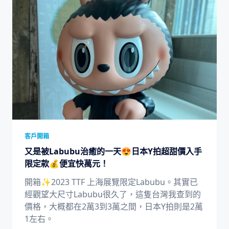
客戶開箱
又是被Labubu治癒的一天😍日本Y拍超甜價入手
限定款💰便宜快萬元！
開箱✨2023 TTF 上海展覽限定Labubu。其實已
經觀望大尺寸Labubu很久了，這隻台灣我查到的
價格，大概都在2萬3到3萬之間，日本Y拍則是2萬
1左右。