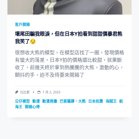
客戶開箱
壞尾田騙我眼淚，但在日本Y拍看到甜甜價暴君熊
我笑了😏
很想收大熊的模型，在模型店找了一圈，發現價格
有蠻大的落差，日本Y拍的價格還比較甜，就果斷
收了，前幾天終於拿到熱騰騰的大熊，激動的心，
顫抖的手，迫不及待要來開箱了
比比君
7 月 2, 2025
公仔模型
動漫
動漫周邊
巴索羅謬・大熊
日本拍賣
海賊王
航
海王
開箱心得
1
2
3
4
5