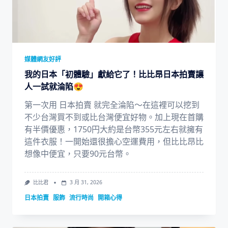
媒體網友好評
我的日本「初體驗」獻給它了！比比昂日本拍賣讓
人一試就淪陷😍
第一次用 日本拍賣 就完全淪陷～在這裡可以挖到
不少台灣買不到或比台灣便宜好物。加上現在首購
有半價優惠，1750円大約是台幣355元左右就擁有
這件衣服！一開始還很擔心空運費用，但比比昂比
想像中便宜，只要90元台幣。
比比君
3 月 31, 2026
日本拍賣
服飾
流行時尚
開箱心得