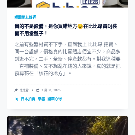
媒體網友好評
貴的不是設備，是你買錯地方😉在比比昂買DJ裝
備不用當盤子！
之前有些器材買不下手，直到我上 比比昂 挖寶。
同一台設備，價格真的比實體店便宜不少。商品多
到逛不完，二手、全新、停產款都有。對我這種要
一直補裝備、又不想亂花錢的人來說，真的就是把
預算花在「該花的地方」。
比比君
3 月 31, 2026
DJ
日本拍賣
樂器
開箱心得