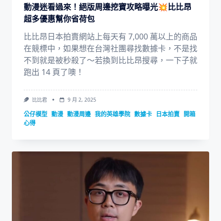
動漫迷看過來！絕版周邊挖寶攻略曝光💥比比昂
超多優惠幫你省荷包
比比昂日本拍賣網站上每天有 7,000 萬以上的商品
在競標中，如果想在台灣社團尋找數據卡，不是找
不到就是被秒殺了～若換到比比昂搜尋，一下子就
跑出 14 頁了噢！
比比君
9 月 2, 2025
公仔模型
動漫
動漫周邊
我的英雄學院
數據卡
日本拍賣
開箱
心得