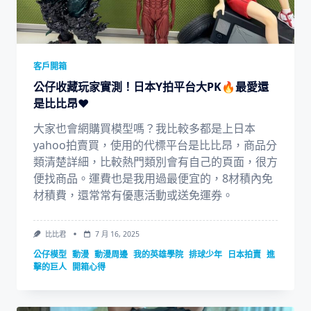
客戶開箱
公仔收藏玩家實測！日本Y拍平台大PK🔥最愛還
是比比昂❤️
大家也會網購買模型嗎？我比較多都是上日本
yahoo拍賣買，使用的代標平台是比比昂，商品分
類清楚詳細，比較熱門類別會有自己的頁面，很方
便找商品。運費也是我用過最便宜的，8材積內免
材積費，還常常有優惠活動或送免運券。
比比君
7 月 16, 2025
公仔模型
動漫
動漫周邊
我的英雄學院
排球少年
日本拍賣
進
擊的巨人
開箱心得