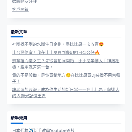
媒體網友好評
客戶開箱
最新文章
社團找不到的水團生日企劃，靠比比昂一次收齊😍
比台灣便宜！我在比比昂買到夢幻明日奈公仔🔥
想拿捏心儀女生？先從會拍照開始！比比昂半價入手神級相
機，脫單就差這一台。
貴的不是設備，是你買錯地方😉在比比昂買DJ裝備不用當盤
子！
讓老派的浪漫，成為你生活的新日常——在比比昂，與迷人
的 8 釐米記憶重逢
新手常用
日本代標✈新手教學Youtube影片