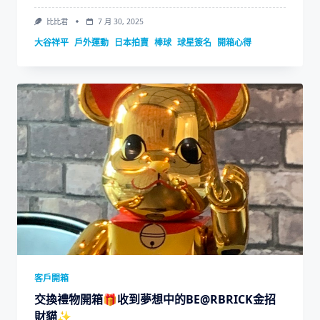
比比君
7 月 30, 2025
大谷祥平
戶外運動
日本拍賣
棒球
球星簽名
開箱心得
客戶開箱
交換禮物開箱🎁收到夢想中的BE@RBRICK金招
財貓✨