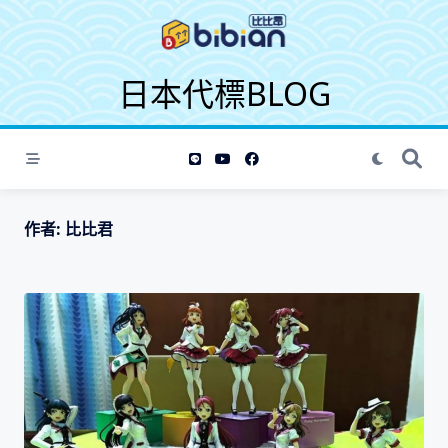
S
k
i
日本代標BLOG
p
t
o
c
o
n
t
作者:
比比君
e
n
t