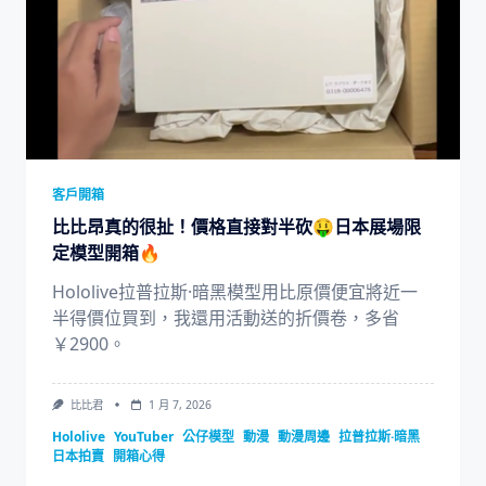
客戶開箱
比比昂真的很扯！價格直接對半砍🤑日本展場限
定模型開箱🔥
Hololive拉普拉斯·暗黑模型用比原價便宜將近一
半得價位買到，我還用活動送的折價卷，多省
￥2900。
比比君
1 月 7, 2026
Hololive
YouTuber
公仔模型
動漫
動漫周邊
拉普拉斯·暗黑
日本拍賣
開箱心得