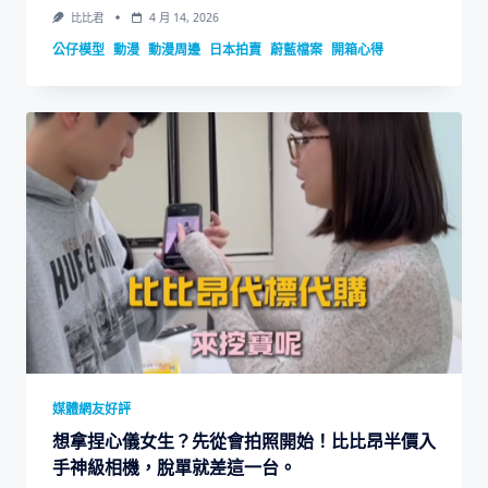
比比君
4 月 14, 2026
公仔模型
動漫
動漫周邊
日本拍賣
蔚藍檔案
開箱心得
媒體網友好評
想拿捏心儀女生？先從會拍照開始！比比昂半價入
手神級相機，脫單就差這一台。