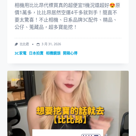
相機用比比昂代標買真的超便宜‼️機況還超好😍原
價1萬多，比比昂居然空運4千多就到手！簡直不
要太驚喜！不止相機、日系品牌3C配件、精品、
公仔、蒐藏品，超多寶能挖！
比比君
3 月 31, 2026
3C家電
日本拍賣
相機鏡頭
開箱心得