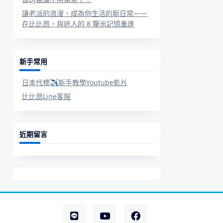
讓老派的浪漫，成為你生活的新日常——
在比比昂，與迷人的 8 釐米記憶重逢
新手常用
日本代標✈新手教學Youtube影片
比比昂Line客服
近期留言