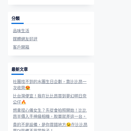
分類
品味生活
媒體網友好評
客戶開箱
最新文章
社團找不到的水團生日企劃，靠比比昂一
次收齊😍
比台灣便宜！我在比比昂買到夢幻明日奈
公仔🔥
想拿捏心儀女生？先從會拍照開始！比比
昂半價入手神級相機，脫單就差這一台。
貴的不是設備，是你買錯地方😉在比比昂
買DJ裝備不用當盤子！