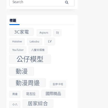
Search
for:
標籤
3C家電
Aqours
DJ
LV
Hololive
Labubu
YouTuber
八釐米相機
公仔模型
動漫
動漫周邊
吉伊卡哇
國際精品
哥吉拉
周邊
居家綜合
小八