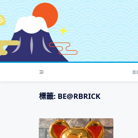
S
k
i
p
t
o
c
o
n
t
首
e
n
t
標籤:
BE@RBRICK