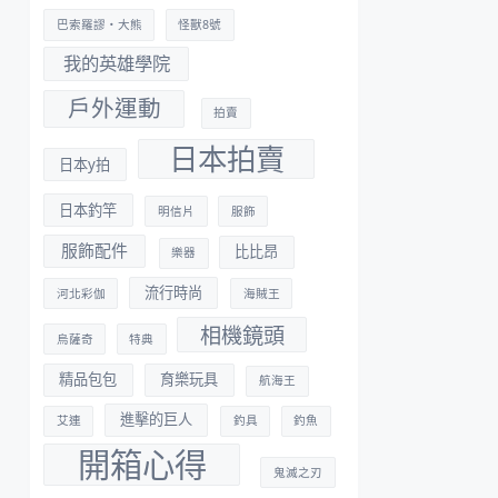
巴索羅謬・大熊
怪獸8號
我的英雄學院
戶外運動
拍賣
日本拍賣
日本y拍
日本釣竿
明信片
服飾
服飾配件
比比昂
樂器
流行時尚
河北彩伽
海賊王
相機鏡頭
烏薩奇
特典
精品包包
育樂玩具
航海王
進擊的巨人
艾連
釣具
釣魚
開箱心得
鬼滅之刃