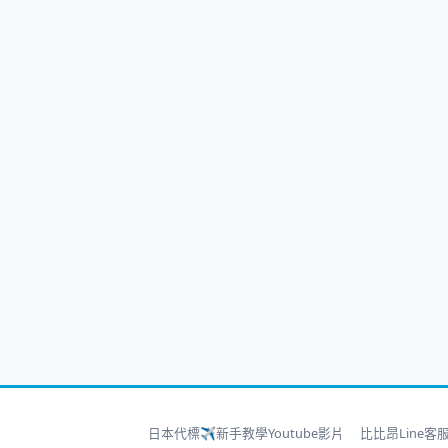
日本代標✈新手教學Youtube影片
比比昂Line客