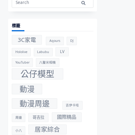
Search
for:
標籤
3C家電
Aqours
DJ
LV
Hololive
Labubu
YouTuber
八釐米相機
公仔模型
動漫
動漫周邊
吉伊卡哇
國際精品
哥吉拉
周邊
居家綜合
小八