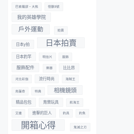
巴索羅謬・大熊
怪獸8號
我的英雄學院
戶外運動
拍賣
日本拍賣
日本y拍
日本釣竿
明信片
服飾
服飾配件
比比昂
樂器
流行時尚
河北彩伽
海賊王
相機鏡頭
烏薩奇
特典
精品包包
育樂玩具
航海王
進擊的巨人
艾連
釣具
釣魚
開箱心得
鬼滅之刃