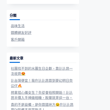
分類
品味生活
媒體網友好評
客戶開箱
最新文章
社團找不到的水團生日企劃，靠比比昂一
次收齊😍
比台灣便宜！我在比比昂買到夢幻明日奈
公仔🔥
想拿捏心儀女生？先從會拍照開始！比比
昂半價入手神級相機，脫單就差這一台。
貴的不是設備，是你買錯地方😉在比比昂
買DJ裝備不用當盤子！