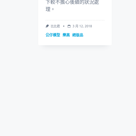
下較不擔心後續的狀況處
理。
比比君
3 月 12, 2018
公仔模型
樂高
絕版品