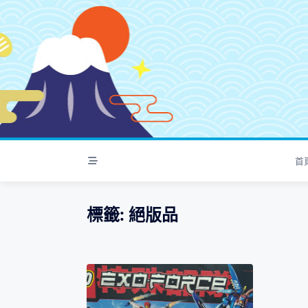
S
k
i
p
t
o
c
o
n
t
首
e
n
t
標籤:
絕版品