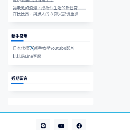
讓老派的浪漫，成為你生活的新日常——
在比比昂，與迷人的 8 釐米記憶重逢
新手常用
日本代標✈新手教學Youtube影片
比比昂Line客服
近期留言