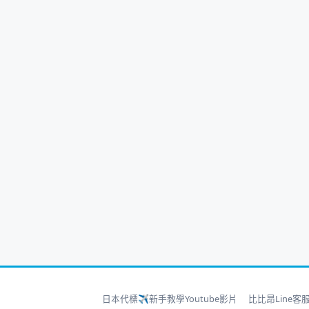
日本代標✈新手教學Youtube影片
比比昂Line客