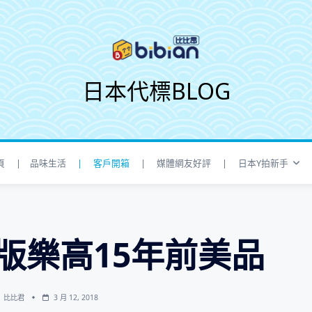
日本代標BLOG
頁
| 品味生活
| 客戶開箱
| 媒體網友好評
| 日本Y拍新手
版樂高15年前美品
比比君
3 月 12, 2018