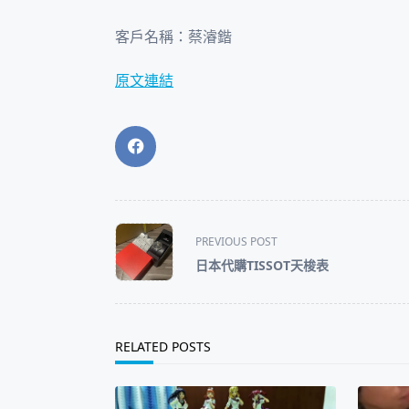
客戶名稱：蔡濬鍇
原文連結
<span
PREVIOUS POST
class="nav-
日本代購TISSOT天梭表
subtitle
screen-
reader-
text">Page</span>
RELATED POSTS