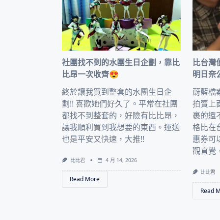
社團找不到的水團生日企劃，靠比
比台灣
比昂一次收齊😍
明日奈
終於讓我買到整套的水團生日企
蔚藍檔
劃!! 喜歡她們好久了。平常在社團
拍賣上
都找不到整套的，好險有比比昂，
裹的還
讓我順利買到我想要的東西。運送
格比在
也是平安又快速，大推!!
惠券可
觀直覺
比比君
4 月 14, 2026
比比君
Read More
Read 