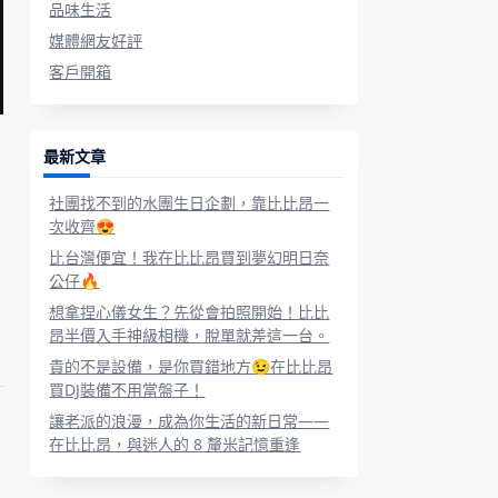
品味生活
媒體網友好評
客戶開箱
最新文章
社團找不到的水團生日企劃，靠比比昂一
次收齊😍
比台灣便宜！我在比比昂買到夢幻明日奈
公仔🔥
想拿捏心儀女生？先從會拍照開始！比比
昂半價入手神級相機，脫單就差這一台。
貴的不是設備，是你買錯地方😉在比比昂
買DJ裝備不用當盤子！
讓老派的浪漫，成為你生活的新日常——
在比比昂，與迷人的 8 釐米記憶重逢