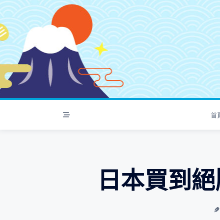
S
k
i
p
t
o
c
o
n
t
首
e
n
t
日本買到絕