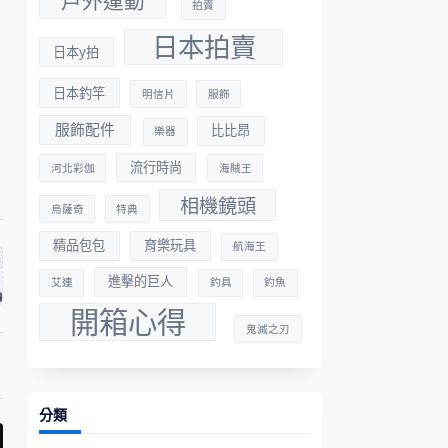
戶外運動
拍賣
日本拍賣
日本y拍
日本釣竿
明信片
服飾
服飾配件
比比昂
樂器
流行時尚
河北彩伽
海賊王
相機鏡頭
烏薩奇
特典
精品包包
育樂玩具
航海王
進擊的巨人
艾連
釣具
釣魚
開箱心得
鬼滅之刃
分類