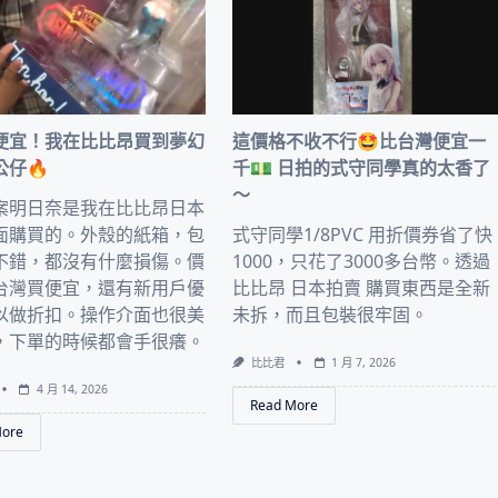
便宜！我在比比昂買到夢幻
這價格不收不行🤩比台灣便宜一
公仔🔥
千💵 日拍的式守同學真的太香了
～
案明日奈是我在比比昂日本
面購買的。外殼的紙箱，包
式守同學1/8PVC 用折價券省了快
不錯，都沒有什麼損傷。價
1000，只花了3000多台幣。透過
台灣買便宜，還有新用戶優
比比昂 日本拍賣 購買東西是全新
以做折扣。操作介面也很美
未拆，而且包裝很牢固。
，下單的時候都會手很癢。
比比君
1 月 7, 2026
4 月 14, 2026
Read More
More