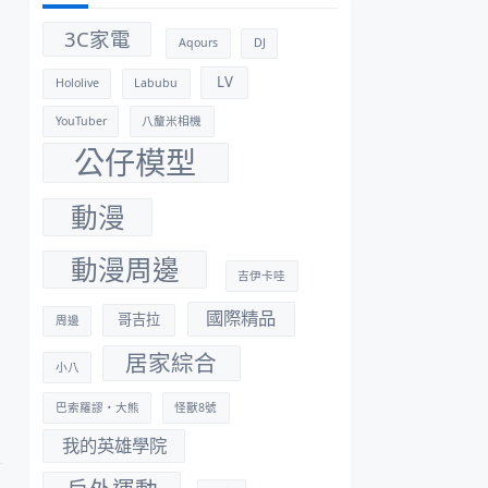
3C家電
Aqours
DJ
LV
Hololive
Labubu
YouTuber
八釐米相機
公仔模型
動漫
動漫周邊
吉伊卡哇
國際精品
哥吉拉
周邊
居家綜合
小八
巴索羅謬・大熊
怪獸8號
我的英雄學院