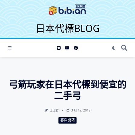
S
k
i
日本代標BLOG
p
t
o
c
o
n
t
e
弓箭玩家在日本代標到便宜的
n
t
二手弓
比比君
3 月 12, 2018
客戶開箱