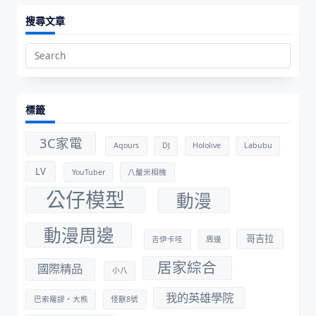
搜尋文章
Search
for:
標籤
3C家電
Aqours
DJ
Hololive
Labubu
LV
YouTuber
八釐米相機
公仔模型
動漫
動漫周邊
哥吉拉
吉伊卡哇
周邊
居家綜合
國際精品
小八
我的英雄學院
巴索羅謬・大熊
怪獸8號