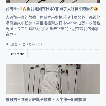
台灣No.1🔥但我剛剛在日本Y拍買了大谷祥平的簽名🤐
大谷翔平真的很強，連我本來對棒球沒什麼興趣，都被他
吸引變成小粉絲。甚至還瘋到去日本yahoo拍賣，收簽名
周邊，是看到有8％折扣才想去下單的，現在是我的傳家
寶貝。
比比君
7 月 30, 2025
Read More
來日拍不到萬元輕鬆全款拿下 人生第一組鐵桿組