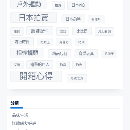
戶外運動
日本y拍
拍賣
日本拍賣
日本釣竿
明信片
服飾配件
比比昂
服飾
樂器
河北彩伽
流行時尚
海賊王
烏薩奇
特典
相機鏡頭
精品包包
育樂玩具
航海王
進擊的巨人
艾連
釣具
釣魚
開箱心得
鬼滅之刃
分類
品味生活
媒體網友好評