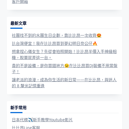
客戶開箱
最新文章
社團找不到的水團生日企劃，靠比比昂一次收齊😍
比台灣便宜！我在比比昂買到夢幻明日奈公仔🔥
想拿捏心儀女生？先從會拍照開始！比比昂半價入手神級相
機，脫單就差這一台。
貴的不是設備，是你買錯地方😉在比比昂買DJ裝備不用當盤
子！
讓老派的浪漫，成為你生活的新日常——在比比昂，與迷人
的 8 釐米記憶重逢
新手常用
日本代標✈新手教學Youtube影片
比比昂Line客服