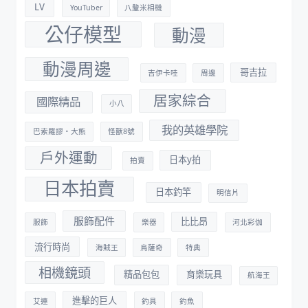
LV
YouTuber
八釐米相機
公仔模型
動漫
動漫周邊
哥吉拉
吉伊卡哇
周邊
居家綜合
國際精品
小八
我的英雄學院
巴索羅謬・大熊
怪獸8號
戶外運動
日本y拍
拍賣
日本拍賣
日本釣竿
明信片
服飾配件
比比昂
服飾
樂器
河北彩伽
流行時尚
海賊王
烏薩奇
特典
相機鏡頭
精品包包
育樂玩具
航海王
進擊的巨人
艾連
釣具
釣魚