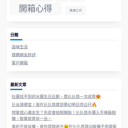
開箱心得
鬼滅之刃
分類
品味生活
媒體網友好評
客戶開箱
最新文章
社團找不到的水團生日企劃，靠比比昂一次收齊😍
比台灣便宜！我在比比昂買到夢幻明日奈公仔🔥
想拿捏心儀女生？先從會拍照開始！比比昂半價入手神級相
機，脫單就差這一台。
貴的不是設備，是你買錯地方😉在比比昂買DJ裝備不用當盤