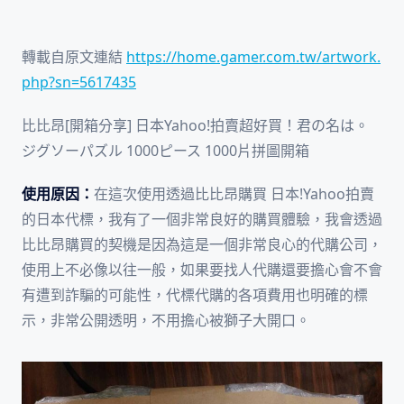
轉載自原文連結
https://home.gamer.com.tw/artwork.
php?sn=5617435
比比昂[開箱分享] 日本Yahoo!拍賣超好買！君の名は。
ジグソーパズル 1000ピース 1000片拼圖開箱
使用原因：
在這次使用透過比比昂購買 日本!Yahoo拍賣
的日本代標，我有了一個非常良好的購買體驗，我會透過
比比昂購買的契機是因為這是一個非常良心的代購公司，
使用上不必像以往一般，如果要找人代購還要擔心會不會
有遭到詐騙的可能性，代標代購的各項費用也明確的標
示，非常公開透明，不用擔心被獅子大開口。