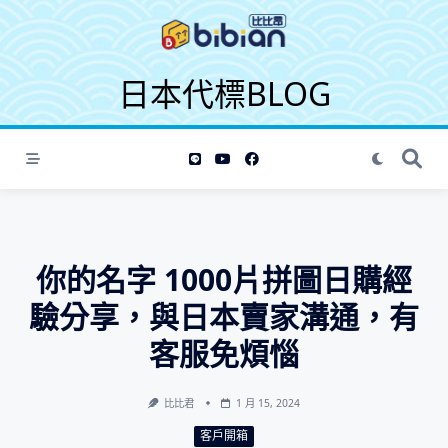
S
k
i
日本代標BLOG
p
t
o
c
o
n
t
e
你的名字 1000片拼圖日購經
n
t
驗分享，與日本賣家溝通，有
客服免煩惱
比比君
1 月 15, 2024
客戶開箱