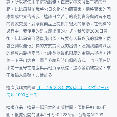
惑，所以我使用了這項服務，直接以中文發出了我的問
題，比比昂幫忙我將它日文化並詢問賣家，還將賣家的回
應翻成中文告訴我，這讓日文苦手的我能實際與語言不通
的賣家交流，對購買商品上提供了很大的幫助，在代標的
過程中，我使用的是立即出價的方式，我設定2000日圓
後，比比昂會自動幫我出價，只要有人超過我的價格，便
會立刻以最低加標的方式提高我的出價，這讓我能夠以我
的預算來競標商品，也能夠以最低限度的金額來得標，避
免一下子出太高，而且系統及時出價的方式，也不用在結
束前一直守在電腦與其他買家競標，擔心金額被超過，來
不及輸入金額，方便許多
這次我購買的是
【え７９３３】君の名は。 ジグソーパ
ズル 1000ピース
這項商品，這是一幅日本的正版拼圖，價格是¥1,300日
圓，根據公開的匯率1日円=0.2286元，台幣是NT298