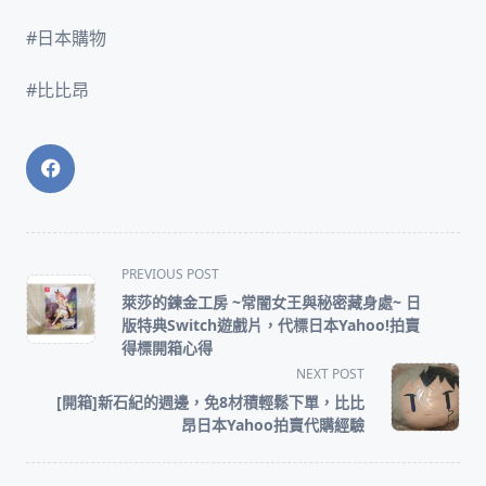
#日本購物
#比比昂
<span
PREVIOUS POST
class="nav-
萊莎的鍊金工房 ~常闇女王與秘密藏身處~ 日
subtitle
版特典Switch遊戲片，代標日本Yahoo!拍賣
screen-
得標開箱心得
reader-
NEXT POST
text">Page</span>
[開箱]新石紀的週邊，免8材積輕鬆下單，比比
昂日本Yahoo拍賣代購經驗