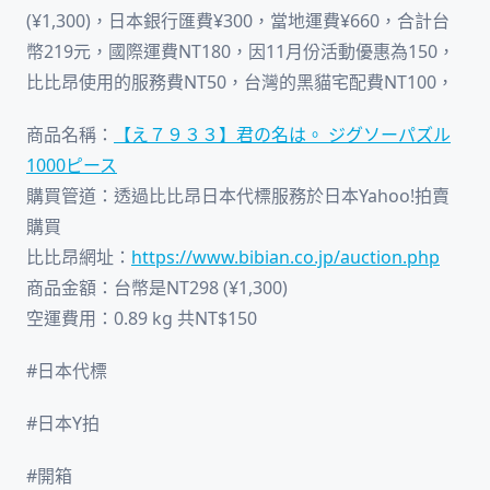
(¥1,300)，日本銀行匯費¥300，當地運費¥660，合計台
幣219元，國際運費NT180，因11月份活動優惠為150，
比比昂使用的服務費NT50，台灣的黑貓宅配費NT100，
商品名稱：
【え７９３３】君の名は。 ジグソーパズル
1000ピース
購買管道：透過比比昂日本代標服務於日本Yahoo!拍賣
購買
比比昂網址：
https://www.bibian.co.jp/auction.php
商品金額：台幣是NT298 (¥1,300)
空運費用：0.89 kg 共NT$150
#日本代標
#日本Y拍
#開箱