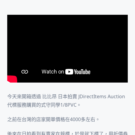
今天來開箱透過 比比昂 日本拍賣 JDirectItems Auction
代標服務購買的式守同學1/8PVC。
之前在台灣的店家開單價格在4000多左右。
後來在日拍看到有賣家在競標，於是就下標了，用折價券