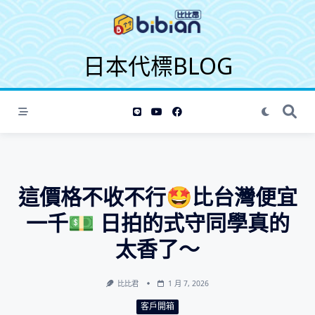
S
k
i
日本代標BLOG
p
t
o
c
o
n
t
e
這價格不收不行🤩比台灣便宜
n
t
一千💵 日拍的式守同學真的
太香了～
比比君
1 月 7, 2026
客戶開箱