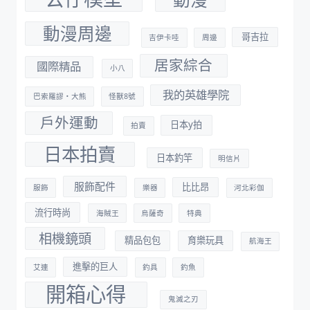
動漫周邊
哥吉拉
吉伊卡哇
周邊
居家綜合
國際精品
小八
我的英雄學院
巴索羅謬・大熊
怪獸8號
戶外運動
日本y拍
拍賣
日本拍賣
日本釣竿
明信片
服飾配件
比比昂
服飾
樂器
河北彩伽
流行時尚
海賊王
烏薩奇
特典
相機鏡頭
精品包包
育樂玩具
航海王
進擊的巨人
艾連
釣具
釣魚
開箱心得
鬼滅之刃