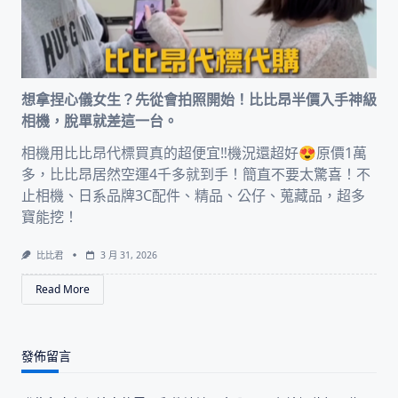
想拿捏心儀女生？先從會拍照開始！比比昂半價入手神級
相機，脫單就差這一台。
相機用比比昂代標買真的超便宜‼️機況還超好😍原價1萬
多，比比昂居然空運4千多就到手！簡直不要太驚喜！不
止相機、日系品牌3C配件、精品、公仔、蒐藏品，超多
寶能挖！
比比君
3 月 31, 2026
Read More
發佈留言