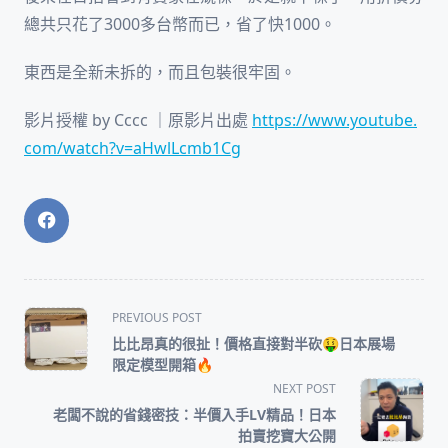
總共只花了3000多台幣而已，省了快1000。
東西是全新未拆的，而且包裝很牢固。
影片授權 by Cccc ｜原影片出處
https://www.youtube.
com/watch?v=aHwlLcmb1Cg
<span
PREVIOUS POST
class="nav-
比比昂真的很扯！價格直接對半砍🤑日本展場
subtitle
限定模型開箱🔥
screen-
NEXT POST
reader-
老闆不說的省錢密技：半價入手LV精品！日本
text">Page</span>
拍賣挖寶大公開