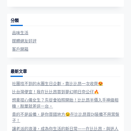
分類
品味生活
媒體網友好評
客戶開箱
最新文章
社團找不到的水團生日企劃，靠比比昂一次收齊😍
比台灣便宜！我在比比昂買到夢幻明日奈公仔🔥
想拿捏心儀女生？先從會拍照開始！比比昂半價入手神級相
機，脫單就差這一台。
貴的不是設備，是你買錯地方😉在比比昂買DJ裝備不用當盤
子！
讓老派的浪漫，成為你生活的新日常——在比比昂，與迷人