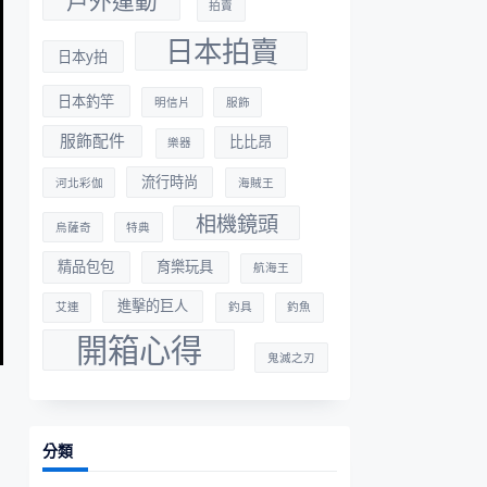
戶外運動
拍賣
日本拍賣
日本y拍
日本釣竿
明信片
服飾
服飾配件
比比昂
樂器
流行時尚
河北彩伽
海賊王
相機鏡頭
烏薩奇
特典
精品包包
育樂玩具
航海王
進擊的巨人
艾連
釣具
釣魚
開箱心得
鬼滅之刃
分類