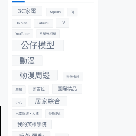
3C家電
Aqours
DJ
LV
Hololive
Labubu
YouTuber
八釐米相機
公仔模型
動漫
動漫周邊
吉伊卡哇
國際精品
哥吉拉
周邊
居家綜合
小八
巴索羅謬・大熊
怪獸8號
我的英雄學院