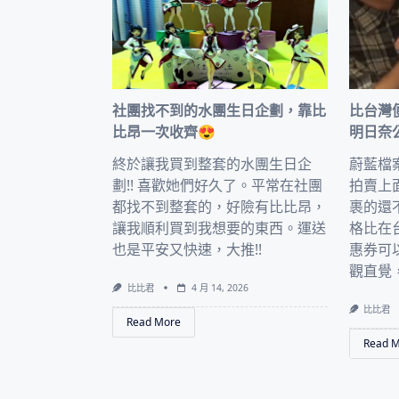
社團找不到的水團生日企劃，靠比
比台灣
比昂一次收齊😍
明日奈
終於讓我買到整套的水團生日企
蔚藍檔
劃!! 喜歡她們好久了。平常在社團
拍賣上
都找不到整套的，好險有比比昂，
裹的還
讓我順利買到我想要的東西。運送
格比在
也是平安又快速，大推!!
惠券可
觀直覺
比比君
4 月 14, 2026
比比君
Read More
Read 