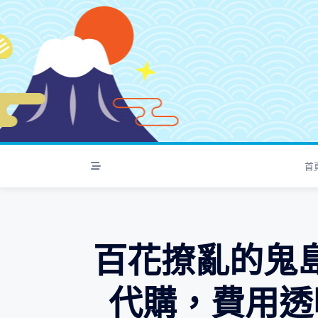
S
k
i
p
t
o
c
o
n
t
首
e
n
t
百花撩亂的鬼島
代購，費用透