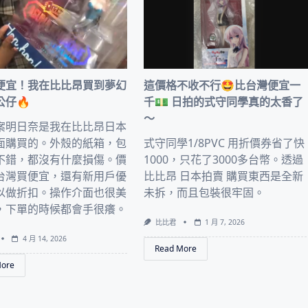
便宜！我在比比昂買到夢幻
這價格不收不行🤩比台灣便宜一
公仔🔥
千💵 日拍的式守同學真的太香了
～
案明日奈是我在比比昂日本
面購買的。外殼的紙箱，包
式守同學1/8PVC 用折價券省了快
不錯，都沒有什麼損傷。價
1000，只花了3000多台幣。透過
台灣買便宜，還有新用戶優
比比昂 日本拍賣 購買東西是全新
以做折扣。操作介面也很美
未拆，而且包裝很牢固。
，下單的時候都會手很癢。
比比君
1 月 7, 2026
4 月 14, 2026
Read More
More