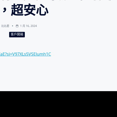
，超安心
比比君
1 月 16, 2024
客戶開箱
xFaE?si=V97XLs5VSElumh1C