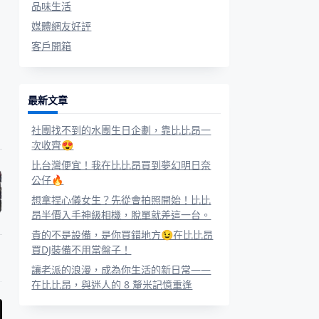
品味生活
媒體網友好評
客戶開箱
最新文章
社團找不到的水團生日企劃，靠比比昂一
次收齊😍
比台灣便宜！我在比比昂買到夢幻明日奈
公仔🔥
想拿捏心儀女生？先從會拍照開始！比比
昂半價入手神級相機，脫單就差這一台。
貴的不是設備，是你買錯地方😉在比比昂
買DJ裝備不用當盤子！
讓老派的浪漫，成為你生活的新日常——
在比比昂，與迷人的 8 釐米記憶重逢