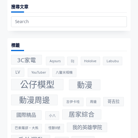
搜尋文章
Search
for:
標籤
3C家電
Aqours
DJ
Hololive
Labubu
LV
YouTuber
八釐米相機
公仔模型
動漫
動漫周邊
哥吉拉
吉伊卡哇
周邊
居家綜合
國際精品
小八
我的英雄學院
巴索羅謬・大熊
怪獸8號