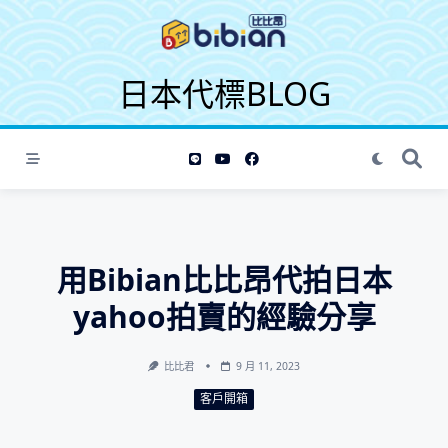
S
k
i
日本代標BLOG
p
t
o
c
o
n
t
e
用Bibian比比昂代拍日本
n
t
yahoo拍賣的經驗分享
比比君
9 月 11, 2023
客戶開箱