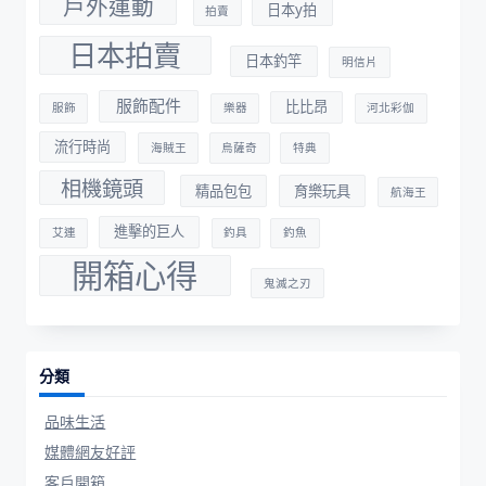
戶外運動
日本y拍
拍賣
日本拍賣
日本釣竿
明信片
服飾配件
比比昂
服飾
樂器
河北彩伽
流行時尚
海賊王
烏薩奇
特典
相機鏡頭
精品包包
育樂玩具
航海王
進擊的巨人
艾連
釣具
釣魚
開箱心得
鬼滅之刃
分類
品味生活
媒體網友好評
客戶開箱