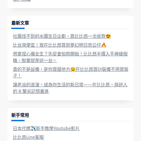
最新文章
社團找不到的水團生日企劃，靠比比昂一次收齊😍
比台灣便宜！我在比比昂買到夢幻明日奈公仔🔥
想拿捏心儀女生？先從會拍照開始！比比昂半價入手神級相
機，脫單就差這一台。
貴的不是設備，是你買錯地方😉在比比昂買DJ裝備不用當盤
子！
讓老派的浪漫，成為你生活的新日常——在比比昂，與迷人
的 8 釐米記憶重逢
新手常用
日本代標✈新手教學Youtube影片
比比昂Line客服