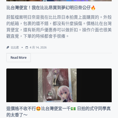
比台灣便宜！我在比比昂買到夢幻明日奈公仔🔥
蔚藍檔案明日奈是我在比比昂日本拍賣上面購買的。外殼
的紙箱，包裹的還不錯，都沒有什麼損傷。價格比在台灣
買便宜，還有新用戶優惠券可以做折扣。操作介面也很美
觀直覺，下單的時候都會手很癢。
比比君
4 月 14, 2026
Read More
這價格不收不行🤩比台灣便宜一千💵 日拍的式守同學真
的太香了～