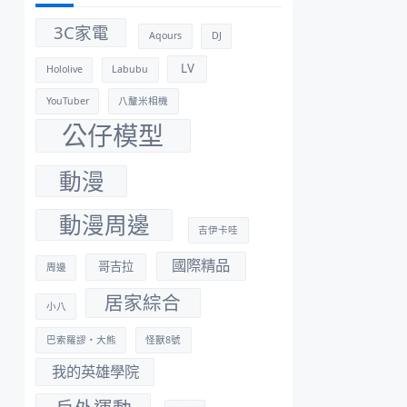
3C家電
Aqours
DJ
LV
Hololive
Labubu
YouTuber
八釐米相機
公仔模型
動漫
動漫周邊
吉伊卡哇
國際精品
哥吉拉
周邊
居家綜合
小八
巴索羅謬・大熊
怪獸8號
我的英雄學院