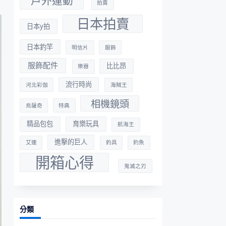
戶外運動
拍賣
日本拍賣
日本y拍
日本釣竿
明信片
服飾
服飾配件
比比昂
樂器
流行時尚
河北彩伽
海賊王
相機鏡頭
烏薩奇
特典
精品包包
育樂玩具
航海王
進擊的巨人
艾連
釣具
釣魚
開箱心得
鬼滅之刃
分類