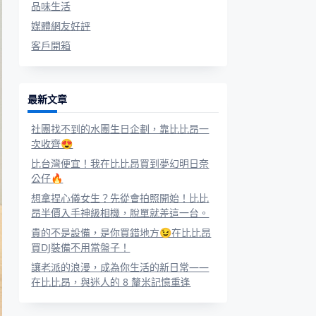
品味生活
媒體網友好評
客戶開箱
最新文章
社團找不到的水團生日企劃，靠比比昂一
次收齊😍
比台灣便宜！我在比比昂買到夢幻明日奈
公仔🔥
想拿捏心儀女生？先從會拍照開始！比比
昂半價入手神級相機，脫單就差這一台。
貴的不是設備，是你買錯地方😉在比比昂
買DJ裝備不用當盤子！
讓老派的浪漫，成為你生活的新日常——
在比比昂，與迷人的 8 釐米記憶重逢