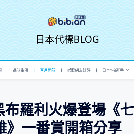
日本代標BLOG
頁
| 品味生活
| 客戶開箱
| 媒體網友好評
| 日本Y拍新手
黑布羅利火爆登場《
雄》一番賞開箱分享