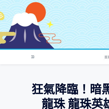
S
k
i
p
t
o
c
o
n
t
首
e
n
t
狂氣降臨！暗
龍珠 龍珠英