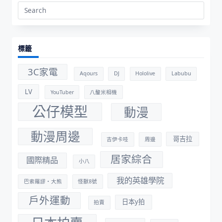
Search
for:
標籤
3C家電
Aqours
DJ
Hololive
Labubu
LV
YouTuber
八釐米相機
公仔模型
動漫
動漫周邊
哥吉拉
吉伊卡哇
周邊
居家綜合
國際精品
小八
我的英雄學院
巴索羅謬・大熊
怪獸8號
戶外運動
日本y拍
拍賣