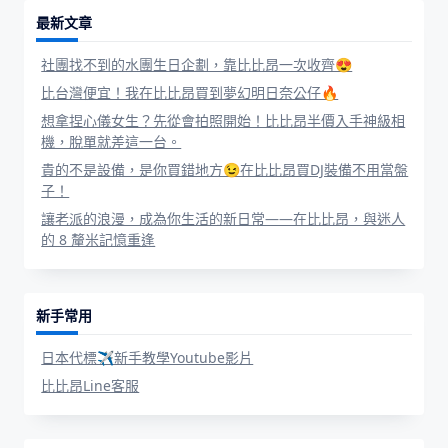
最新文章
社團找不到的水團生日企劃，靠比比昂一次收齊😍
比台灣便宜！我在比比昂買到夢幻明日奈公仔🔥
想拿捏心儀女生？先從會拍照開始！比比昂半價入手神級相
機，脫單就差這一台。
貴的不是設備，是你買錯地方😉在比比昂買DJ裝備不用當盤
子！
讓老派的浪漫，成為你生活的新日常——在比比昂，與迷人
的 8 釐米記憶重逢
新手常用
日本代標✈新手教學Youtube影片
比比昂Line客服