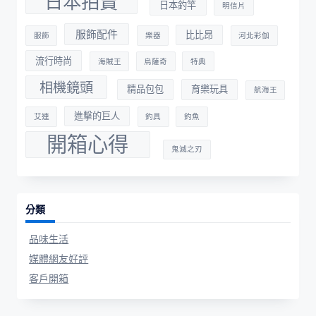
日本拍賣
日本釣竿
明信片
服飾配件
比比昂
服飾
樂器
河北彩伽
流行時尚
海賊王
烏薩奇
特典
相機鏡頭
精品包包
育樂玩具
航海王
進擊的巨人
艾連
釣具
釣魚
開箱心得
鬼滅之刃
分類
品味生活
媒體網友好評
客戶開箱