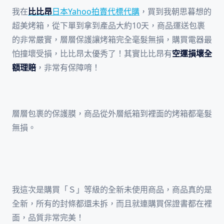
我在
比比昂
日本Yahoo拍賣代標代購
，買到我朝思暮想的
超美烤箱，從下單到拿到產品大約10天，商品運送包裹
的非常嚴實，層層保護讓烤箱完全毫髮無損，購買電器最
怕撞壞受損，比比昂太優秀了！其實比比昂有
空運損壞全
額理賠
，非常有保障唷！
層層包裹的保護膜，商品從外層紙箱到裡面的烤箱都毫髮
無損。
我這次是購買「Ｓ」等級的全新未使用商品，商品真的是
全新，所有的封條都還未拆，而且就連購買保證書都在裡
面，品質非常完美！