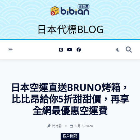
S
k
i
日本代標BLOG
p
t
o
c
o
n
t
e
日本空運直送BRUNO烤箱，
n
t
比比昂給你5折甜甜價，再享
全網最優惠空運費
比比君
5 月 3, 2024
客戶開箱