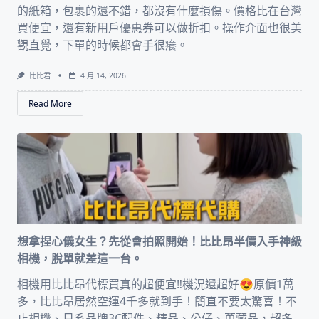
的紙箱，包裹的還不錯，都沒有什麼損傷。價格比在台灣
買便宜，還有新用戶優惠券可以做折扣。操作介面也很美
觀直覺，下單的時候都會手很癢。
比比君
4 月 14, 2026
Read More
想拿捏心儀女生？先從會拍照開始！比比昂半價入手神級
相機，脫單就差這一台。
相機用比比昂代標買真的超便宜‼️機況還超好😍原價1萬
多，比比昂居然空運4千多就到手！簡直不要太驚喜！不
止相機、日系品牌3C配件、精品、公仔、蒐藏品，超多