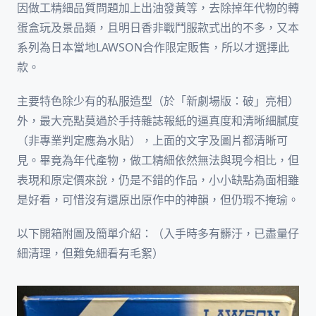
因做工精細品質問題加上出油發黃等，去除掉年代物的轉
蛋盒玩及景品類，且明日香非戰鬥服款式出的不多，又本
系列為日本當地LAWSON合作限定販售，所以才選擇此
款。
主要特色除少有的私服造型（於「新劇場版：破」亮相）
外，最大亮點莫過於手持雜誌報紙的逼真度和清晰細膩度
（非專業判定應為水貼），上面的文字及圖片都清晰可
見。畢竟為年代產物，做工精細依然無法與現今相比，但
表現和原定價來說，仍是不錯的作品，小小缺點為面相雖
是好看，可惜沒有還原出原作中的神韻，但仍瑕不掩瑜。
以下開箱附圖及簡單介紹：（入手時多有髒汙，已盡量仔
細清理，但難免細看有毛絮）