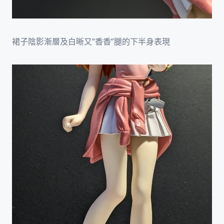
裙子陰影漸層及白晰又”香香”腿的下半身表現