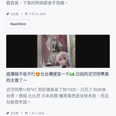
觀直覺，下單的時候都會手很癢。
比比君
4 月 14, 2026
Read More
這價格不收不行🤩比台灣便宜一千💵 日拍的式守同學真
的太香了～
式守同學1/8PVC 用折價券省了快1000，只花了3000多
台幣。透過 比比昂 日本拍賣 購買東西是全新未拆，而且
包裝很牢固。
比比君
1 月 7, 2026