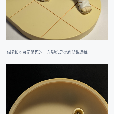
右腳和地台是黏死的，左腳應是從底部鎖螺絲