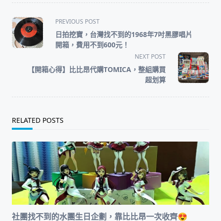
<span
PREVIOUS POST
class="nav-
日拍挖寶，台灣找不到的1968年7吋黑膠唱片
subtitle
開箱，費用不到600元！
screen-
NEXT POST
reader-
【開箱心得】比比昂代購TOMICA，整組購買
text">Page</span>
超划算
RELATED POSTS
社團找不到的水團生日企劃，靠比比昂一次收齊😍