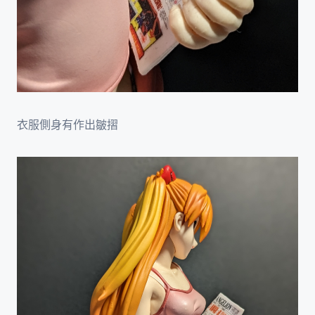
衣服側身有作出皺摺