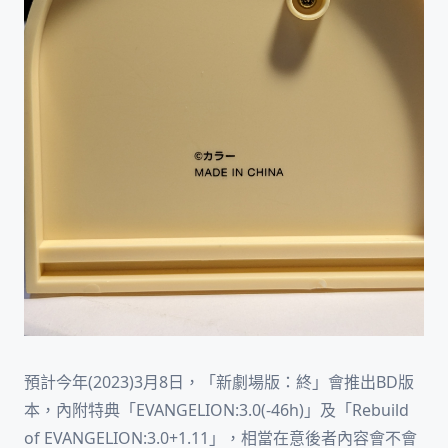
預計今年(2023)3月8日，「新劇場版：終」會推出BD版
本，內附特典「EVANGELION:3.0(-46h)」及「Rebuild
of EVANGELION:3.0+1.11」，相當在意後者內容會不會