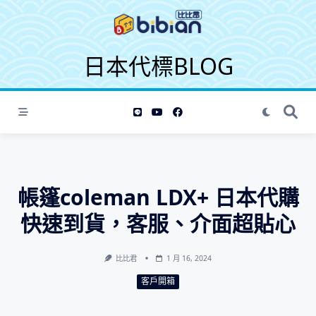
S
k
i
日本代標BLOG
p
t
o
c
o
n
t
e
帳篷coleman LDX+ 日本代購
n
t
快速到貨，客服、介面超貼心
比比君
1 月 16, 2024
客戶開箱