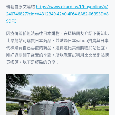
轉載自原文連結
https://www.dcard.tw/f/buyonline/p/
240746827?cid=A4312B49-42A0-4F64-8A82-06B53DA8
9DFC
因疫情關係無法前往日本購物，在透過朋友介紹下得知比
比昂網站可購買日本商品，並透過日本yahoo拍賣與日本
代標購買自己喜歡的商品，運費還比其他購物網站便宜，
剛好近期到了露營的季節，所以就嘗試利用比比昂網站購
買帳篷，以下是經驗的分享：