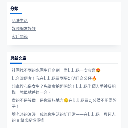
分類
品味生活
媒體網友好評
客戶開箱
最新文章
社團找不到的水團生日企劃，靠比比昂一次收齊😍
比台灣便宜！我在比比昂買到夢幻明日奈公仔🔥
想拿捏心儀女生？先從會拍照開始！比比昂半價入手神級相
機，脫單就差這一台。
貴的不是設備，是你買錯地方😉在比比昂買DJ裝備不用當盤
子！
讓老派的浪漫，成為你生活的新日常——在比比昂，與迷人
的 8 釐米記憶重逢