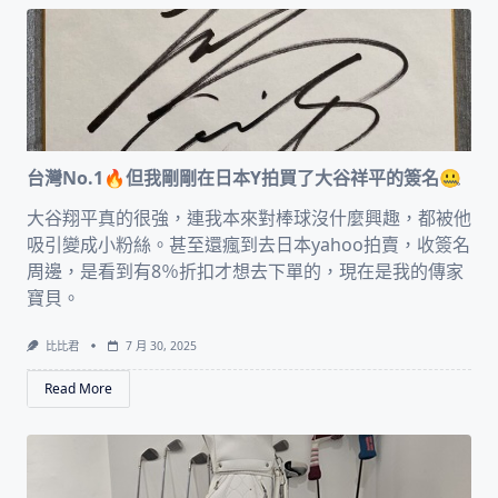
台灣No.1🔥但我剛剛在日本Y拍買了大谷祥平的簽名🤐
大谷翔平真的很強，連我本來對棒球沒什麼興趣，都被他
吸引變成小粉絲。甚至還瘋到去日本yahoo拍賣，收簽名
周邊，是看到有8％折扣才想去下單的，現在是我的傳家
寶貝。
比比君
7 月 30, 2025
Read More