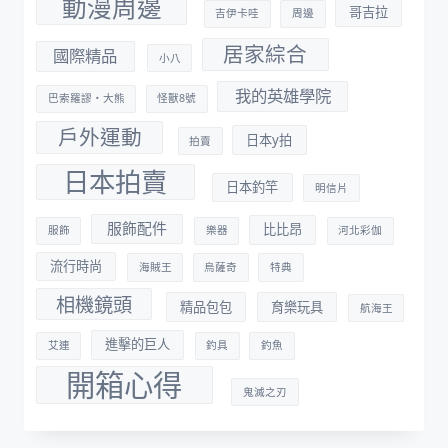
動漫周邊
哥吉拉
吉伊卡哇
周邊
居家綜合
國際精品
小八
我的英雄學院
巴索羅謬・大熊
怪獸8號
戶外運動
日本y拍
拍賣
日本拍賣
日本釣竿
明信片
服飾配件
比比昂
服飾
樂器
河北彩伽
流行時尚
海賊王
烏薩奇
特典
相機鏡頭
精品包包
育樂玩具
航海王
進擊的巨人
艾連
釣具
釣魚
開箱心得
鬼滅之刃