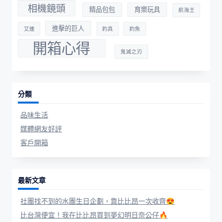
相機鏡頭
精品包包
育樂玩具
航海王
進擊的巨人
艾連
釣具
釣魚
開箱心得
鬼滅之刃
分類
品味生活
媒體網友好評
客戶開箱
最新文章
社團找不到的水團生日企劃，靠比比昂一次收齊😍
比台灣便宜！我在比比昂買到夢幻明日奈公仔🔥