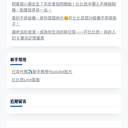
想拿捏心儀女生？先從會拍照開始！比比昂半價入手神級相
機，脫單就差這一台。
貴的不是設備，是你買錯地方😉在比比昂買DJ裝備不用當盤
子！
讓老派的浪漫，成為你生活的新日常——在比比昂，與迷人
的 8 釐米記憶重逢
新手常用
日本代標✈新手教學Youtube影片
比比昂Line客服
近期留言