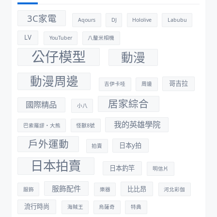
3C家電
Aqours
DJ
Hololive
Labubu
LV
YouTuber
八釐米相機
公仔模型
動漫
動漫周邊
哥吉拉
吉伊卡哇
周邊
居家綜合
國際精品
小八
我的英雄學院
巴索羅謬・大熊
怪獸8號
戶外運動
日本y拍
拍賣
日本拍賣
日本釣竿
明信片
服飾配件
比比昂
服飾
樂器
河北彩伽
流行時尚
海賊王
烏薩奇
特典