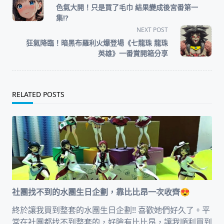
class="nav-
色氣大開！只是買了毛巾 結果變成後宮番第一
subtitle
集!?
screen-
NEXT POST
reader-
狂氣降臨！暗黑布羅利火爆登場《七龍珠 龍珠
text">Page</span>
英雄》一番賞開箱分享
RELATED POSTS
社團找不到的水團生日企劃，靠比比昂一次收齊😍
終於讓我買到整套的水團生日企劃!! 喜歡她們好久了。平
常在社團都找不到整套的，好險有比比昂，讓我順利買到