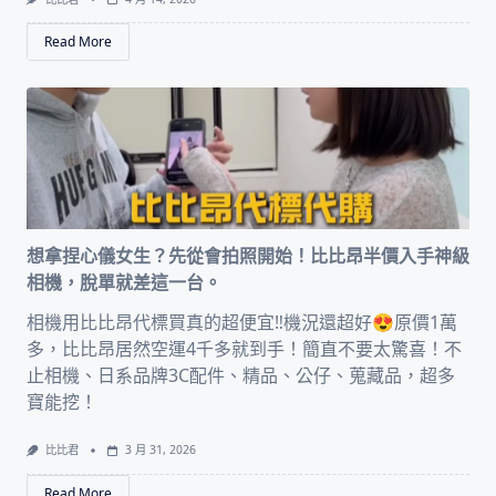
Read More
想拿捏心儀女生？先從會拍照開始！比比昂半價入手神級
相機，脫單就差這一台。
相機用比比昂代標買真的超便宜‼️機況還超好😍原價1萬
多，比比昂居然空運4千多就到手！簡直不要太驚喜！不
止相機、日系品牌3C配件、精品、公仔、蒐藏品，超多
寶能挖！
比比君
3 月 31, 2026
Read More