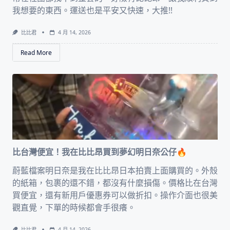
我想要的東西。運送也是平安又快速，大推!!
比比君
4 月 14, 2026
Read More
比台灣便宜！我在比比昂買到夢幻明日奈公仔🔥
蔚藍檔案明日奈是我在比比昂日本拍賣上面購買的。外殼
的紙箱，包裹的還不錯，都沒有什麼損傷。價格比在台灣
買便宜，還有新用戶優惠券可以做折扣。操作介面也很美
觀直覺，下單的時候都會手很癢。
比比君
4 月 14, 2026