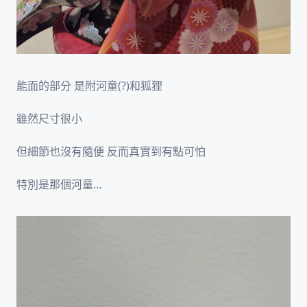
能面的部分 是附河童(?)和狐狸
雖然尺寸很小
但細節也沒有隨便 反而真實到有點可怕
特別是那個河童…