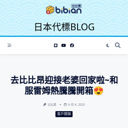
S
k
i
日本代標BLOG
p
t
o
c
o
n
t
e
去比比昂迎接老婆回家啦~和
n
t
服雷姆熱騰騰開箱😍
比比君
6 月 4, 2025
客戶開箱