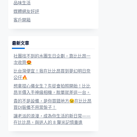
品味生活
媒體網友好評
客戶開箱
最新文章
社團找不到的水團生日企劃，靠比比昂一
次收齊😍
比台灣便宜！我在比比昂買到夢幻明日奈
公仔🔥
想拿捏心儀女生？先從會拍照開始！比比
昂半價入手神級相機，脫單就差這一台。
貴的不是設備，是你買錯地方😉在比比昂
買DJ裝備不用當盤子！
讓老派的浪漫，成為你生活的新日常——
在比比昂，與迷人的 8 釐米記憶重逢