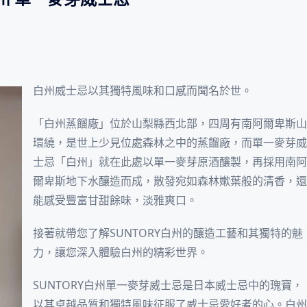
白州威士忌以其獨特風味和口感而聞名於世。
「白州蒸餾廠」位於山梨縣西北部，四周有南阿爾卑斯山
環繞，是世上少見位處森林之中的蒸餾廠，而單一麥芽威
士忌「白州」就在此處以單一麥芽原酒釀製，再採用南阿
爾卑斯地下水釀造而成，散發宛如森林嫰葉般的清香，還
能感受豐富甘甜餘味，淡雅爽口。
接著就帶您了解SUNTORY白州的釀造工藝和其獨特的魅
力，讓您深入體驗白州的精彩世界。
SUNTORY白州單一麥芽威士忌是日本威士忌中的瑰寶，
以其卓越品質和獨特風味征服了威士忌愛好者的心。白州