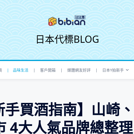
日本代標BLOG
頁
| 品味生活
| 客戶開箱
| 媒體網友好評
| 日本Y拍新手
新手買酒指南】山崎
 4大人氣品牌總整理