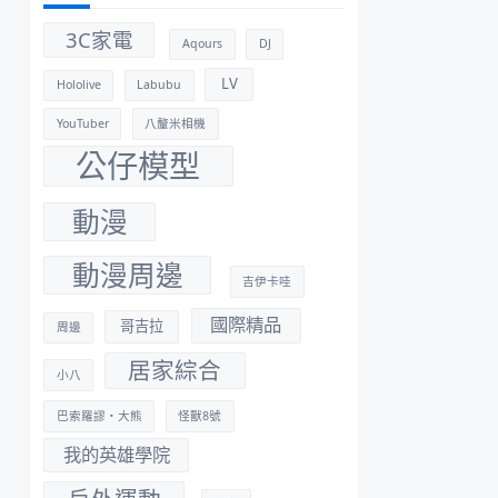
3C家電
Aqours
DJ
LV
Hololive
Labubu
YouTuber
八釐米相機
公仔模型
動漫
動漫周邊
吉伊卡哇
國際精品
哥吉拉
周邊
居家綜合
小八
巴索羅謬・大熊
怪獸8號
我的英雄學院