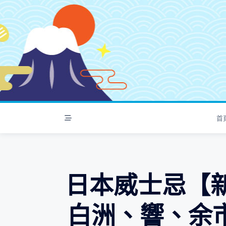
S
k
i
p
t
o
c
o
n
t
首
e
n
t
日本威士忌【
白洲、響、余市