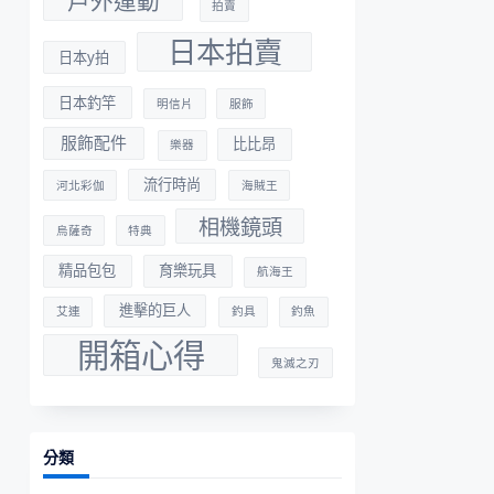
戶外運動
拍賣
日本拍賣
日本y拍
日本釣竿
明信片
服飾
服飾配件
比比昂
樂器
流行時尚
河北彩伽
海賊王
相機鏡頭
烏薩奇
特典
精品包包
育樂玩具
航海王
進擊的巨人
艾連
釣具
釣魚
開箱心得
鬼滅之刃
分類