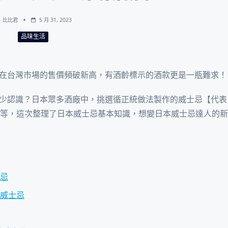
比比君
5 月 31, 2023
品味生活
在台灣市場的售價頻破新高，有酒齡標示的酒款更是一瓶難求！
少認識？日本眾多酒廠中，挑選循正統做法製作的威士忌【代表
ichi余市等，這次整理了日本威士忌基本知識，想變日本威士忌達人的新
士忌
芽威士忌