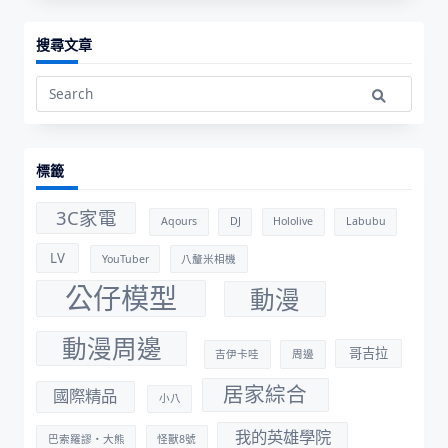
搜尋文章
Search
for:
標籤
3C家電
Aqours
DJ
Hololive
Labubu
LV
YouTuber
八釐米相機
公仔模型
動漫
動漫周邊
哥吉拉
吉伊卡哇
周邊
居家綜合
國際精品
小八
我的英雄學院
巴索羅謬・大熊
怪獸8號