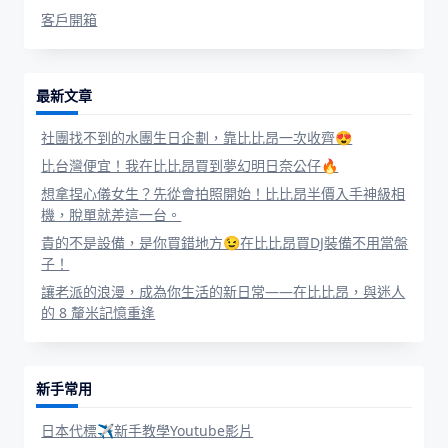
客戶開箱
最新文章
社團找不到的水團生日企劃，靠比比昂一次收齊😍
比台灣便宜！我在比比昂買到夢幻明日奈公仔🔥
想拿捏心儀女生？先從會拍照開始！比比昂半價入手神級相
機，脫單就差這一台。
貴的不是設備，是你買錯地方😉在比比昂買DJ裝備不用當盤
子！
讓老派的浪漫，成為你生活的新日常——在比比昂，與迷人
的 8 釐米記憶重逢
新手常用
日本代標✈新手教學Youtube影片