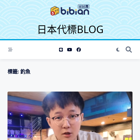
S
k
i
日本代標BLOG
p
t
o
c
o
n
t
標籤:
釣魚
e
n
t