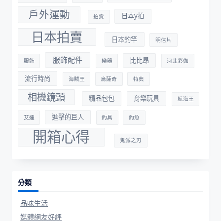
戶外運動
日本y拍
拍賣
日本拍賣
日本釣竿
明信片
服飾配件
比比昂
服飾
樂器
河北彩伽
流行時尚
海賊王
烏薩奇
特典
相機鏡頭
精品包包
育樂玩具
航海王
進擊的巨人
艾連
釣具
釣魚
開箱心得
鬼滅之刃
分類
品味生活
媒體網友好評