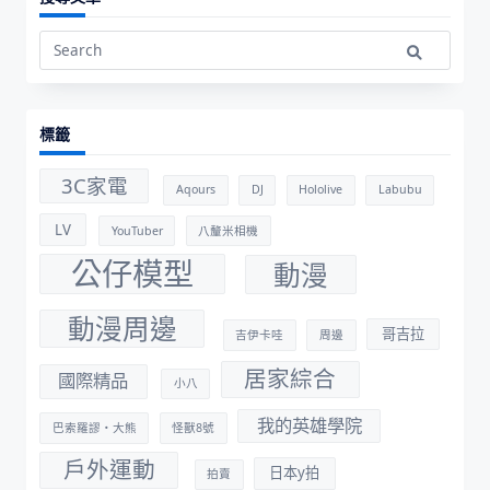
Search
for:
標籤
3C家電
Aqours
DJ
Hololive
Labubu
LV
YouTuber
八釐米相機
公仔模型
動漫
動漫周邊
哥吉拉
吉伊卡哇
周邊
居家綜合
國際精品
小八
我的英雄學院
巴索羅謬・大熊
怪獸8號
戶外運動
日本y拍
拍賣