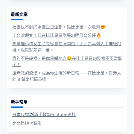
最新文章
社團找不到的水團生日企劃，靠比比昂一次收齊😍
比台灣便宜！我在比比昂買到夢幻明日奈公仔🔥
想拿捏心儀女生？先從會拍照開始！比比昂半價入手神級相
機，脫單就差這一台。
貴的不是設備，是你買錯地方😉在比比昂買DJ裝備不用當盤
子！
讓老派的浪漫，成為你生活的新日常——在比比昂，與迷人
的 8 釐米記憶重逢
新手常用
日本代標✈新手教學Youtube影片
比比昂Line客服