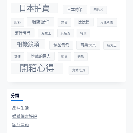
日本拍賣
日本釣竿
明信片
服飾配件
比比昂
服飾
樂器
河北彩伽
流行時尚
海賊王
烏薩奇
特典
相機鏡頭
精品包包
育樂玩具
航海王
進擊的巨人
艾連
釣具
釣魚
開箱心得
鬼滅之刃
分類
品味生活
媒體網友好評
客戶開箱