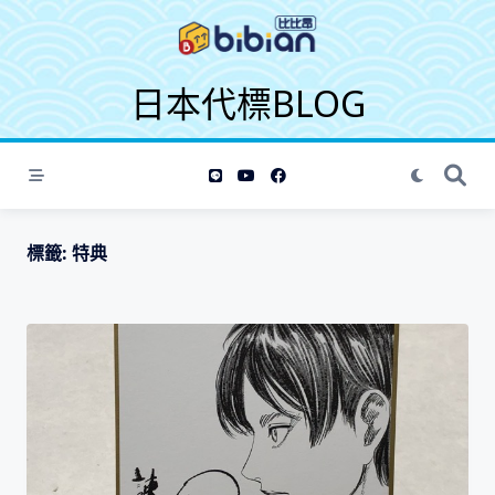
S
k
i
日本代標BLOG
p
t
o
c
o
n
t
標籤:
特典
e
n
t