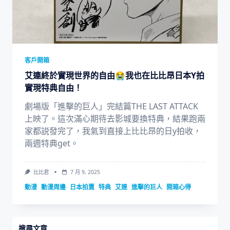
客戶開箱
艾連終於實現世界的自由😭我也在比比昂日本Y拍
實現特典自由！
劇場版「進擊的巨人」完結篇THE LAST ATTACK
上映了。這次滿心期待去影城要換特典，結果跑兩
家都説發完了，我氣到直接上比比昂的日y拍收，
兩週特典get。
比比君
7 月 9, 2025
動漫
動漫周邊
日本拍賣
特典
艾連
進擊的巨人
開箱心得
搜尋文章