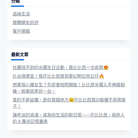
分類
品味生活
媒體網友好評
客戶開箱
最新文章
社團找不到的水團生日企劃，靠比比昂一次收齊😍
比台灣便宜！我在比比昂買到夢幻明日奈公仔🔥
想拿捏心儀女生？先從會拍照開始！比比昂半價入手神級相
機，脫單就差這一台。
貴的不是設備，是你買錯地方😉在比比昂買DJ裝備不用當盤
子！
讓老派的浪漫，成為你生活的新日常——在比比昂，與迷人
的 8 釐米記憶重逢