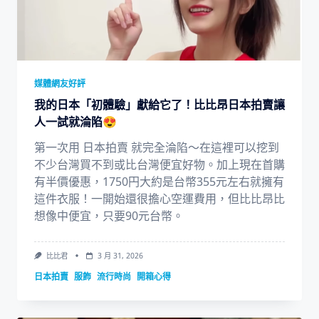
媒體網友好評
我的日本「初體驗」獻給它了！比比昂日本拍賣讓
人一試就淪陷😍
第一次用 日本拍賣 就完全淪陷～在這裡可以挖到
不少台灣買不到或比台灣便宜好物。加上現在首購
有半價優惠，1750円大約是台幣355元左右就擁有
這件衣服！一開始還很擔心空運費用，但比比昂比
想像中便宜，只要90元台幣。
比比君
3 月 31, 2026
日本拍賣
服飾
流行時尚
開箱心得