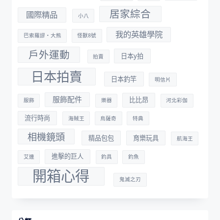
居家綜合
國際精品
小八
我的英雄學院
巴索羅謬・大熊
怪獸8號
戶外運動
日本y拍
拍賣
日本拍賣
日本釣竿
明信片
服飾配件
比比昂
服飾
樂器
河北彩伽
流行時尚
海賊王
烏薩奇
特典
相機鏡頭
精品包包
育樂玩具
航海王
進擊的巨人
艾連
釣具
釣魚
開箱心得
鬼滅之刃