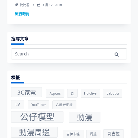
比比君
3 月 12, 2018
流行時尚
搜尋文章
Search
for:
標籤
3C家電
Aqours
DJ
Hololive
Labubu
LV
YouTuber
八釐米相機
公仔模型
動漫
動漫周邊
哥吉拉
吉伊卡哇
周邊