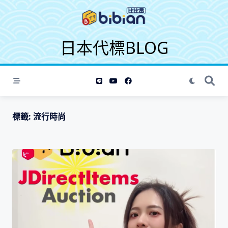
S
k
i
日本代標BLOG
p
t
o
c
o
n
t
標籤:
流行時尚
e
n
t