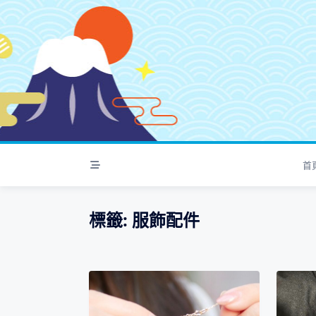
S
k
i
p
t
o
c
o
n
t
首
e
n
t
標籤:
服飾配件