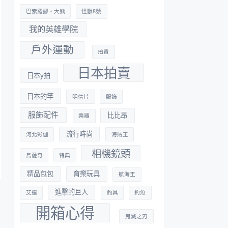
巴索羅謬・大熊
怪獸8號
我的英雄學院
戶外運動
拍賣
日本拍賣
日本y拍
日本釣竿
明信片
服飾
服飾配件
比比昂
樂器
流行時尚
河北彩伽
海賊王
相機鏡頭
烏薩奇
特典
精品包包
育樂玩具
航海王
進擊的巨人
艾連
釣具
釣魚
開箱心得
鬼滅之刃