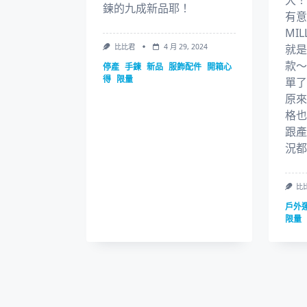
大！
鍊的九成新品耶！
有意
MI
比比君
4 月 29, 2024
就是
款～
停產
手鍊
新品
服飾配件
開箱心
得
限量
單了
原來
格也
跟產
況都
比
戶外
限量