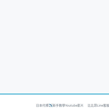
日本代標✈新手教學Youtube影片
比比昂Line客