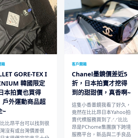
開箱
客戶開箱
LLET GORE-TEX I
Chanel墨鏡價差近5
INIUM 韓國限定
折，日本拍賣才挖得
 日本拍賣也買得
到的甜甜價，真香啊~
！戶外運動商品超
這隻小香墨鏡我看了好久，
全~
竟然在比比昂日本Yahoo拍
賣代標服務買到了.ᐟ.ᐟ比比
比比昂平台可以找到很
昂是PChome集團旗下跨境
灣沒有或台灣價差很
服務平台，新品與二手良品