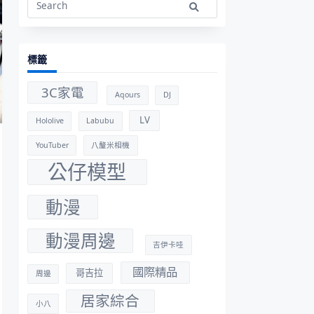
Search
for:
標籤
3C家電
Aqours
DJ
LV
Hololive
Labubu
YouTuber
八釐米相機
公仔模型
動漫
動漫周邊
吉伊卡哇
國際精品
哥吉拉
周邊
居家綜合
小八