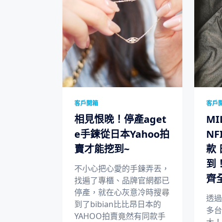
客戶開箱
客戶
相見恨晚！停產aget
MI
e手鍊從日本Yahoo拍
NF
賣才能挖到~
款
到
不小心把心愛的手鍊弄丟，
齊
找遍了專櫃、品牌官網都已
停產，就在心灰意冷時搜尋
透過
到了bibian比比昂日本的
多台
YAHOO拍賣竟然有同款手