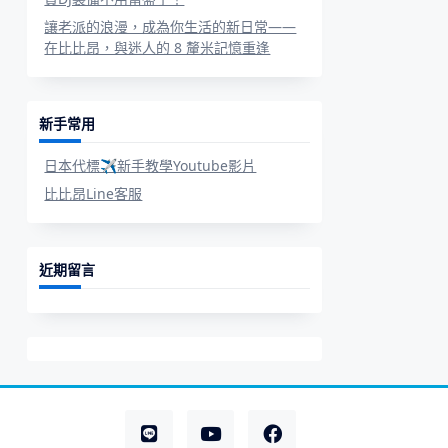
讓老派的浪漫，成為你生活的新日常——
在比比昂，與迷人的 8 釐米記憶重逢
新手常用
日本代標✈新手教學Youtube影片
比比昂Line客服
近期留言