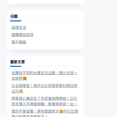
分類
品味生活
媒體網友好評
客戶開箱
最新文章
社團找不到的水團生日企劃，靠比比昂一
次收齊😍
比台灣便宜！我在比比昂買到夢幻明日奈
公仔🔥
想拿捏心儀女生？先從會拍照開始！比比
昂半價入手神級相機，脫單就差這一台。
貴的不是設備，是你買錯地方😉在比比昂
買DJ裝備不用當盤子！