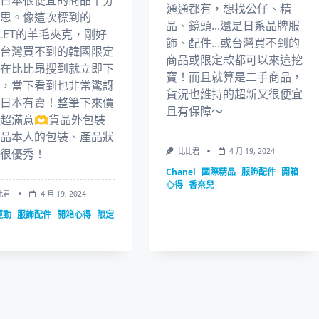
日本很便宜的商品十分
通通都有，想找公仔、精
思。像這次標到的
品、鏡頭...還是日系品牌服
LLET的羊毛夾克，剛好
飾、配件...或台灣買不到的
台灣買不到的韓國限定
商品或限定款都可以來這挖
在比比昂搜到就立即下
寶！而且就算是二手商品，
，當下看到也非常驚訝
貨況也維持的超新又很便宜
日本有賣！整筆下來價
且有保障～
超滿意🫶貨品外包裝
品本人的包裝、產品狀
很優秀！
比比君
4 月 19, 2024
Chanel
國際精品
服飾配件
開箱
心得
香奈兒
比君
4 月 19, 2024
運動
服飾配件
開箱心得
限定