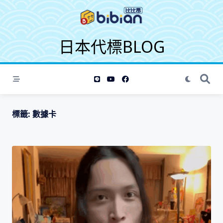
S
k
i
日本代標BLOG
p
t
o
c
o
n
t
標籤:
數據卡
e
n
t