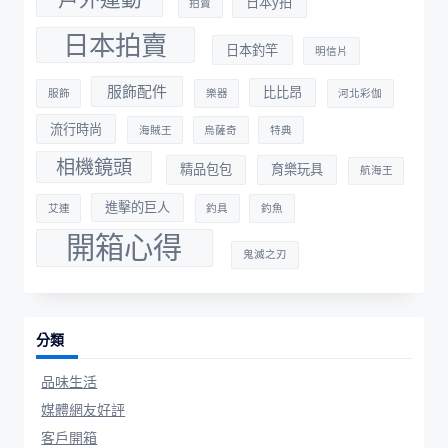
日本y拍
拍賣
日本拍賣
日本釣竿
明信片
服飾配件
比比昂
服飾
樂器
河北彩伽
流行時尚
海賊王
烏薩奇
特典
相機鏡頭
精品包包
育樂玩具
航海王
進擊的巨人
艾連
釣具
釣魚
開箱心得
鬼滅之刃
分類
品味生活
媒體網友好評
客戶開箱