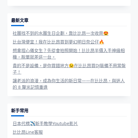
最新文章
社團找不到的水團生日企劃，靠比比昂一次收齊😍
比台灣便宜！我在比比昂買到夢幻明日奈公仔🔥
想拿捏心儀女生？先從會拍照開始！比比昂半價入手神級相
機，脫單就差這一台。
貴的不是設備，是你買錯地方😉在比比昂買DJ裝備不用當盤
子！
讓老派的浪漫，成為你生活的新日常——在比比昂，與迷人
的 8 釐米記憶重逢
新手常用
日本代標✈新手教學Youtube影片
比比昂Line客服