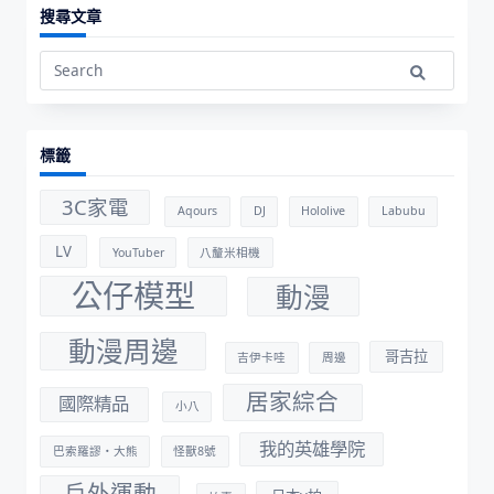
搜尋文章
Search
for:
標籤
3C家電
Aqours
DJ
Hololive
Labubu
LV
YouTuber
八釐米相機
公仔模型
動漫
動漫周邊
哥吉拉
吉伊卡哇
周邊
居家綜合
國際精品
小八
我的英雄學院
巴索羅謬・大熊
怪獸8號
戶外運動