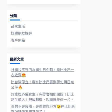
分類
品味生活
媒體網友好評
客戶開箱
最新文章
社團找不到的水團生日企劃，靠比比昂一
次收齊😍
比台灣便宜！我在比比昂買到夢幻明日奈
公仔🔥
想拿捏心儀女生？先從會拍照開始！比比
昂半價入手神級相機，脫單就差這一台。
貴的不是設備，是你買錯地方😉在比比昂
買DJ裝備不用當盤子！