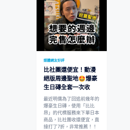
媒體網友好評
比社團還便宜！動漫
絕版周邊聖地🤩爆豪
生日磚全套一次收
最近明儒為了回追前幾年的
爆豪生日磚，使用「比比
昂」的代標服務來下單日本
商品，比社團收還便宜，直
接打了7折，非常推薦！！