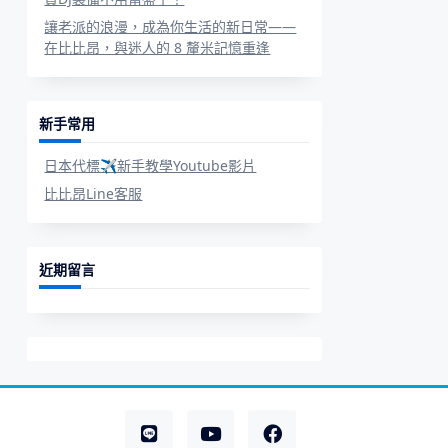
讓老派的浪漫，成為你生活的新日常——
在比比昂，與迷人的 8 釐米記憶重逢
新手常用
日本代標✈新手教學Youtube影片
比比昂Line客服
近期留言