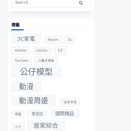
Search
for:
標籤
3C家電
Aqours
DJ
LV
Hololive
Labubu
YouTuber
八釐米相機
公仔模型
動漫
動漫周邊
吉伊卡哇
國際精品
哥吉拉
周邊
居家綜合
小八