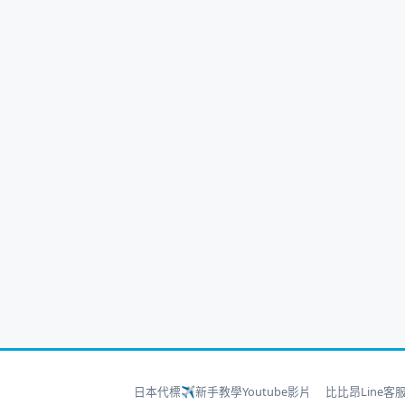
日本代標✈新手教學Youtube影片
比比昂Line客