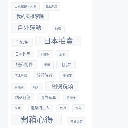
巴索羅謬・大熊
怪獸8號
我的英雄學院
戶外運動
拍賣
日本拍賣
日本y拍
日本釣竿
明信片
服飾
服飾配件
比比昂
樂器
流行時尚
河北彩伽
海賊王
相機鏡頭
烏薩奇
特典
精品包包
育樂玩具
航海王
進擊的巨人
艾連
釣具
釣魚
開箱心得
鬼滅之刃