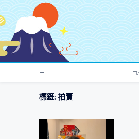
S
k
i
p
t
o
c
o
n
t
首
e
n
t
標籤:
拍賣