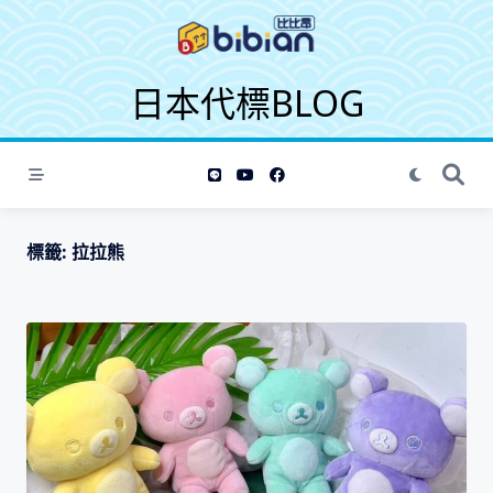
S
k
i
日本代標BLOG
p
t
o
c
o
n
t
標籤:
拉拉熊
e
n
t