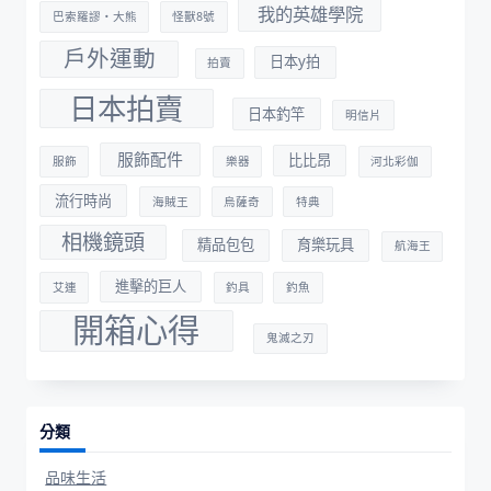
我的英雄學院
巴索羅謬・大熊
怪獸8號
戶外運動
日本y拍
拍賣
日本拍賣
日本釣竿
明信片
服飾配件
比比昂
服飾
樂器
河北彩伽
流行時尚
海賊王
烏薩奇
特典
相機鏡頭
精品包包
育樂玩具
航海王
進擊的巨人
艾連
釣具
釣魚
開箱心得
鬼滅之刃
分類
品味生活