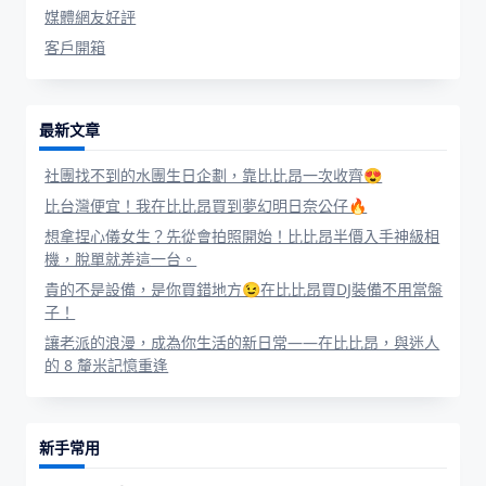
媒體網友好評
客戶開箱
最新文章
社團找不到的水團生日企劃，靠比比昂一次收齊😍
比台灣便宜！我在比比昂買到夢幻明日奈公仔🔥
想拿捏心儀女生？先從會拍照開始！比比昂半價入手神級相
機，脫單就差這一台。
貴的不是設備，是你買錯地方😉在比比昂買DJ裝備不用當盤
子！
讓老派的浪漫，成為你生活的新日常——在比比昂，與迷人
的 8 釐米記憶重逢
新手常用