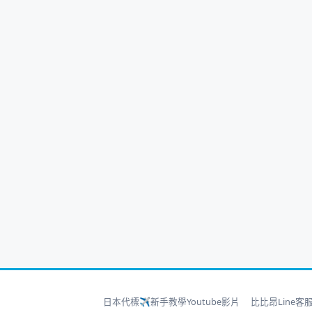
日本代標✈新手教學Youtube影片
比比昂Line客