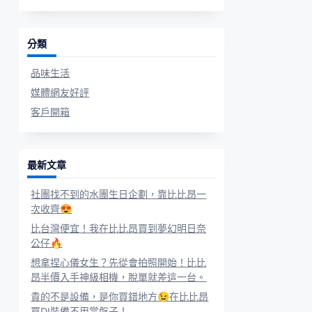
分類
品味生活
媒體網友好評
客戶開箱
最新文章
社團找不到的水團生日企劃，靠比比昂一
次收齊😍
比台灣便宜！我在比比昂買到夢幻明日奈
公仔🔥
想拿捏心儀女生？先從會拍照開始！比比
昂半價入手神級相機，脫單就差這一台。
貴的不是設備，是你買錯地方😉在比比昂
買DJ裝備不用當盤子！