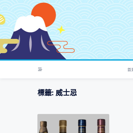
S
k
i
p
t
o
c
o
n
t
首
e
n
t
標籤:
威士忌