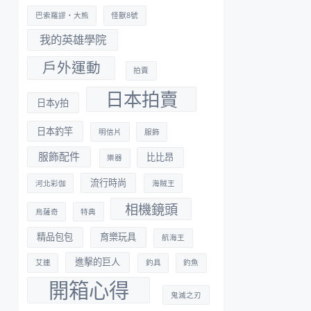
巴索羅謬・大熊
怪獸8號
我的英雄學院
戶外運動
拍賣
日本拍賣
日本y拍
日本釣竿
明信片
服飾
服飾配件
比比昂
樂器
流行時尚
河北彩伽
海賊王
相機鏡頭
烏薩奇
特典
精品包包
育樂玩具
航海王
進擊的巨人
艾連
釣具
釣魚
開箱心得
鬼滅之刃