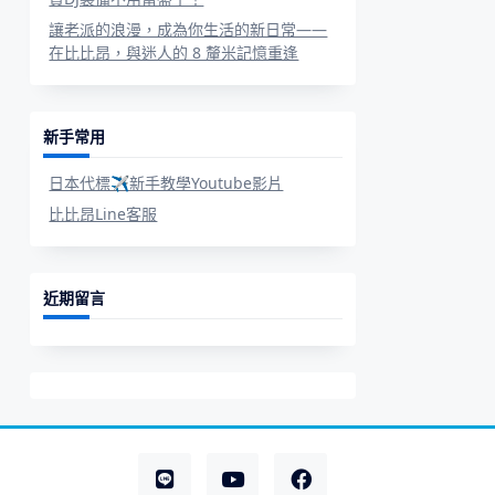
讓老派的浪漫，成為你生活的新日常——
在比比昂，與迷人的 8 釐米記憶重逢
新手常用
日本代標✈新手教學Youtube影片
比比昂Line客服
近期留言