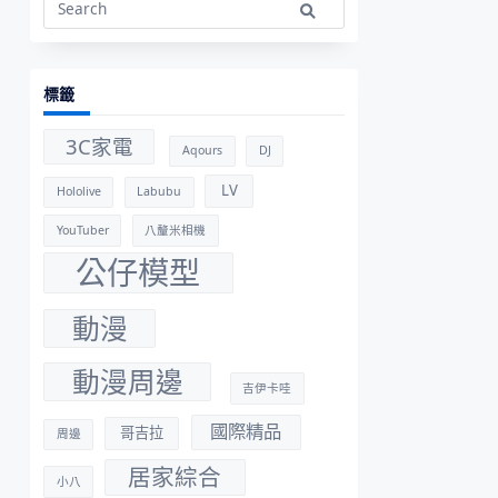
Search
for:
標籤
3C家電
Aqours
DJ
LV
Hololive
Labubu
YouTuber
八釐米相機
公仔模型
動漫
動漫周邊
吉伊卡哇
國際精品
哥吉拉
周邊
居家綜合
小八