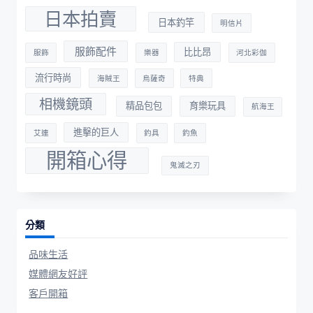
日本拍賣
日本釣竿
明信片
服飾配件
比比昂
服飾
樂器
河北彩伽
流行時尚
海賊王
烏薩奇
特典
相機鏡頭
精品包包
育樂玩具
航海王
進擊的巨人
艾連
釣具
釣魚
開箱心得
鬼滅之刃
分類
品味生活
媒體網友好評
客戶開箱