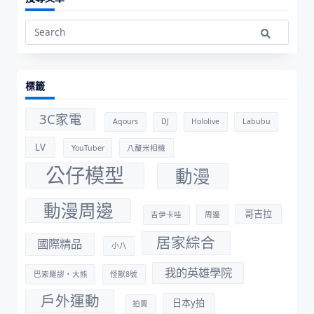
Search
for:
標籤
3C家電
Aqours
DJ
Hololive
Labubu
LV
YouTuber
八釐米相機
公仔模型
動漫
動漫周邊
哥吉拉
吉伊卡哇
周邊
居家綜合
國際精品
小八
我的英雄學院
巴索羅謬・大熊
怪獸8號
戶外運動
日本y拍
拍賣