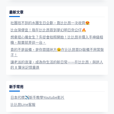
最新文章
社團找不到的水團生日企劃，靠比比昂一次收齊😍
比台灣便宜！我在比比昂買到夢幻明日奈公仔🔥
想拿捏心儀女生？先從會拍照開始！比比昂半價入手神級相
機，脫單就差這一台。
貴的不是設備，是你買錯地方😉在比比昂買DJ裝備不用當盤
子！
讓老派的浪漫，成為你生活的新日常——在比比昂，與迷人
的 8 釐米記憶重逢
新手常用
日本代標✈新手教學Youtube影片
比比昂Line客服