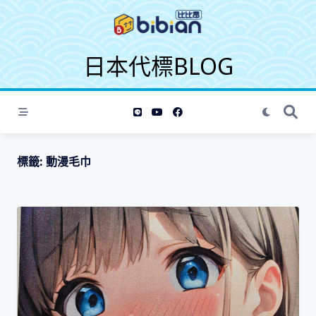
S
k
i
日本代標BLOG
p
t
o
c
o
n
t
標籤:
動漫毛巾
e
n
t