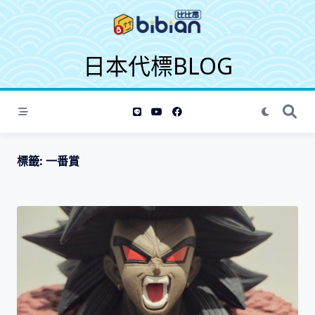
S
k
i
日本代標BLOG
p
t
o
c
o
n
t
標籤:
一番賞
e
n
t