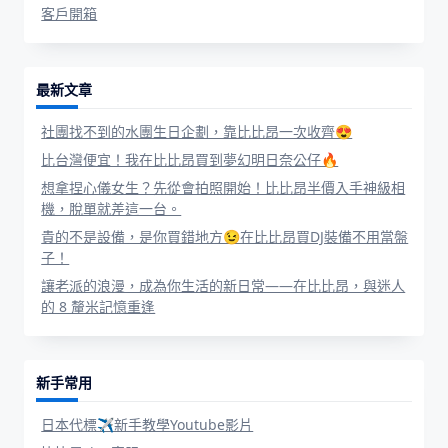
客戶開箱
最新文章
社團找不到的水團生日企劃，靠比比昂一次收齊😍
比台灣便宜！我在比比昂買到夢幻明日奈公仔🔥
想拿捏心儀女生？先從會拍照開始！比比昂半價入手神級相
機，脫單就差這一台。
貴的不是設備，是你買錯地方😉在比比昂買DJ裝備不用當盤
子！
讓老派的浪漫，成為你生活的新日常——在比比昂，與迷人
的 8 釐米記憶重逢
新手常用
日本代標✈新手教學Youtube影片