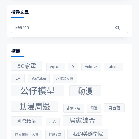
搜尋文章
Search
for:
標籤
3C家電
Aqours
DJ
Hololive
Labubu
LV
YouTuber
八釐米相機
公仔模型
動漫
動漫周邊
哥吉拉
吉伊卡哇
周邊
居家綜合
國際精品
小八
我的英雄學院
巴索羅謬・大熊
怪獸8號