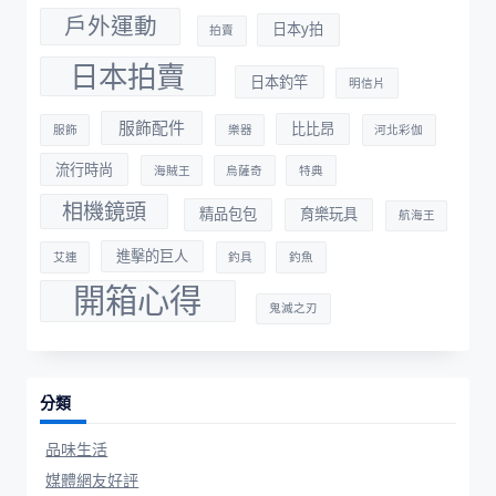
戶外運動
日本y拍
拍賣
日本拍賣
日本釣竿
明信片
服飾配件
比比昂
服飾
樂器
河北彩伽
流行時尚
海賊王
烏薩奇
特典
相機鏡頭
精品包包
育樂玩具
航海王
進擊的巨人
艾連
釣具
釣魚
開箱心得
鬼滅之刃
分類
品味生活
媒體網友好評